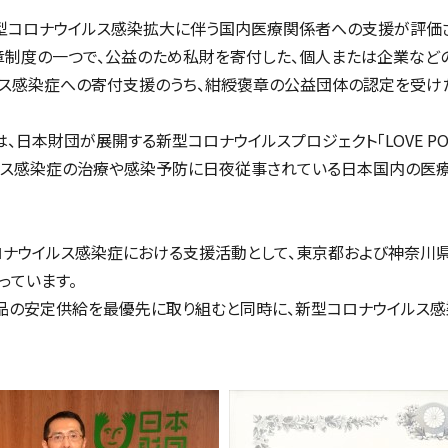
た新型コロナウイルス感染拡大に伴う国内医療関係者への支援が評価
章制度の一つで、公益のため私財を寄付した、個人または企業など
ルス感染症への寄付支援のうち、紺綬褒章の公益団体の認定を受け
日本財団が展開する新型コロナウイルスプロジェクト「LOVE POCK
イルス感染症の治療や感染予防に日夜従事されている日本国内の医
ロナウイルス感染症における支援活動として、東京都および神奈川
っています。
品の安定供給を最優先に取り組むと同時に、新型コロナウイルス