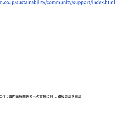
m.co.jp/sustainability/community/support/index.html
に伴う国内医療関係者への支援に対し、紺綬褒章を受章