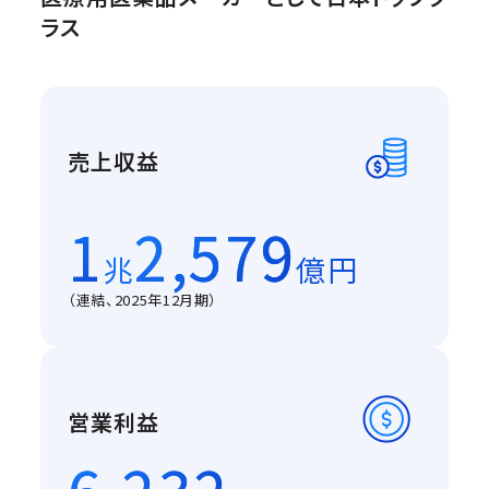
ラス
売上収益
1
2,579
兆
億円
（連結、2025年12月期）
営業利益