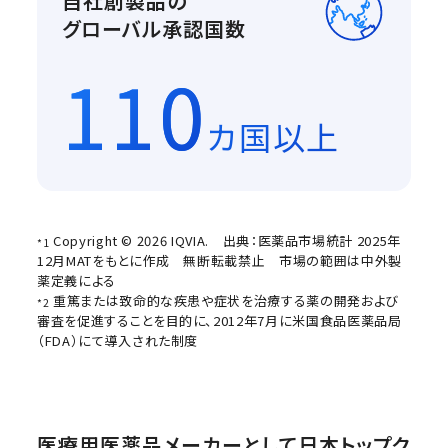
自社創製品の
グローバル承認国数
110
カ国以上
Copyright © 2026 IQVIA.
出典：医薬品市場統計 2025年
*1
12月MATをもとに作成 無断転載禁止 市場の範囲は中外製
薬定義による
重篤または致命的な疾患や症状を治療する薬の開発および
*2
審査を促進することを目的に、2012年7月に米国食品医薬品局
（FDA）にて導入された制度
医療用医薬品メーカーとして日本トップク