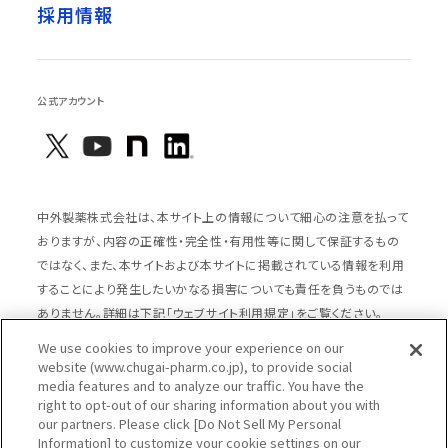
採用情報
公式アカウント
中外製薬株式会社は、本サイト上の情報について細心の注意を払って
おりますが、内容の正確性・完全性・有用性等に関して保証するもの
ではなく、また、本サイトおよび本サイトに掲載されている情報を利用
することにより発生したいかなる損害についても責任を負うものでは
ありません。詳細は下記「ウェブサイト利用規定」をご覧ください。
We use cookies to improve your experience on our
website (www.chugai-pharm.co.jp), to provide social
media features and to analyze our traffic. You have the
サイトマップ
ウェブサイト利用規定
right to opt-out of our sharing information about you with
個人情報の取扱いのご案内
ソーシャルメディアポリシー
our partners. Please click [Do Not Sell My Personal
Information] to customize your cookie settings on our
推奨閲覧環境
ウェブアクセシビリティ対応