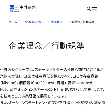
ホーム
中外製薬について
企業理念
企業理念／行動規準
企業理念／行動規準
中外製薬グループは、ステークホルダーの多様な期待に応える企
業像を実現し、企業の社会責任を果たすべく、自らの
存在意義
（
Mission
）、
価値観
（
Core Values
）、
目指す姿
（
Envisioned
Future
）を
ミッションステートメント
（=企業理念）として掲げ、これ
を基点とした事業経営を展開しています。
また、ミッションステートメントの実現を目指す中外製薬が、誠意あ