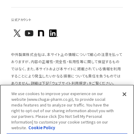
公式アカウント
中外製薬株式会社は、本サイト上の情報について細心の注意を払って
おりますが、内容の正確性・完全性・有用性等に関して保証するもの
ではなく、また、本サイトおよび本サイトに掲載されている情報を利用
することにより発生したいかなる損害についても責任を負うものでは
ありません。詳細は下記「ウェブサイト利用規定」をご覧ください。
We use cookies to improve your experience on our
website (www.chugai-pharm.co.jp), to provide social
media features and to analyze our traffic. You have the
サイトマップ
ウェブサイト利用規定
right to opt-out of our sharing information about you with
個人情報の取扱いのご案内
ソーシャルメディアポリシー
our partners. Please click [Do Not Sell My Personal
Information] to customize your cookie settings on our
推奨閲覧環境
ウェブアクセシビリティ対応
website.
Cookie Policy
Cookieポリシー
中外製薬グループプライバシー宣言