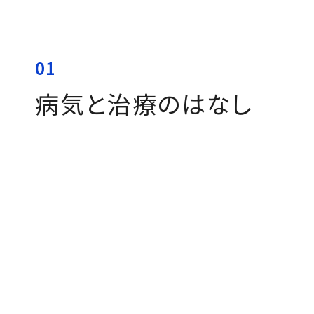
01
病気と
治療のはなし