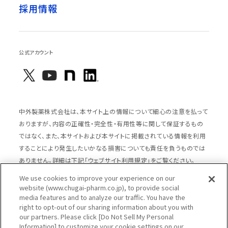
採用情報
公式アカウント
中外製薬株式会社は、本サイト上の情報について細心の注意を払って
おりますが、内容の正確性・完全性・有用性等に関して保証するもの
ではなく、また、本サイトおよび本サイトに掲載されている情報を利用
することにより発生したいかなる損害についても責任を負うものでは
ありません。詳細は下記「ウェブサイト利用規定」をご覧ください。
We use cookies to improve your experience on our
website (www.chugai-pharm.co.jp), to provide social
media features and to analyze our traffic. You have the
サイトマップ
ウェブサイト利用規定
right to opt-out of our sharing information about you with
個人情報の取扱いのご案内
ソーシャルメディアポリシー
our partners. Please click [Do Not Sell My Personal
Information] to customize your cookie settings on our
推奨閲覧環境
ウェブアクセシビリティ対応