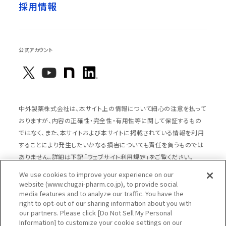
採用情報
公式アカウント
中外製薬株式会社は、本サイト上の情報について細心の注意を払って
おりますが、内容の正確性・完全性・有用性等に関して保証するもの
ではなく、また、本サイトおよび本サイトに掲載されている情報を利用
することにより発生したいかなる損害についても責任を負うものでは
ありません。詳細は下記「ウェブサイト利用規定」をご覧ください。
We use cookies to improve your experience on our
website (www.chugai-pharm.co.jp), to provide social
media features and to analyze our traffic. You have the
サイトマップ
ウェブサイト利用規定
right to opt-out of our sharing information about you with
個人情報の取扱いのご案内
ソーシャルメディアポリシー
our partners. Please click [Do Not Sell My Personal
Information] to customize your cookie settings on our
推奨閲覧環境
ウェブアクセシビリティ対応