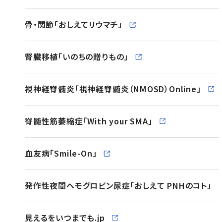
骨・関節「おしえてリウマチ」
（別ウィンドウで開く）
腎臓移植「いのちの贈りもの」
（別ウィンドウで開く）
視神経脊髄炎「視神経脊髄炎（NMOSD）Online」
脊髄性筋萎縮症「With your SMA」
（別ウィンドウ
血友病「Smile-On」
（別ウィンドウで開く）
発作性夜間ヘモグロビン尿症「おしえて PNHのコト」
見えるをいつまでも.jp