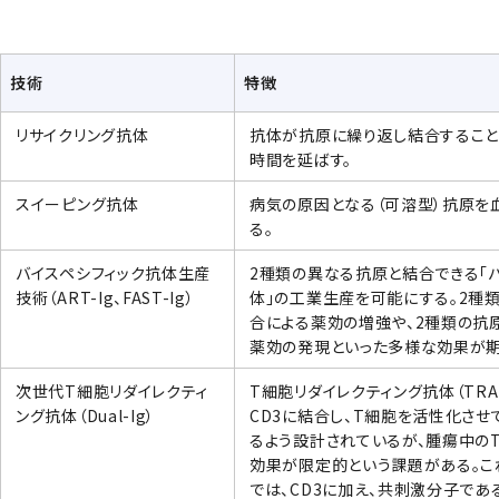
技術
特徴
リサイクリング抗体
抗体が抗原に繰り返し結合するこ
時間を延ばす。
スイーピング抗体
病気の原因となる（可溶型）抗原を
る。
バイスペシフィック抗体生産
2種類の異なる抗原と結合できる「
技術（ART-Ig、FAST-Ig）
体」の工業生産を可能にする。2種
合による薬効の増強や、2種類の抗
薬効の発現といった多様な効果が期
次世代T細胞リダイレクティ
T細胞リダイレクティング抗体（TRA
ング抗体（Dual-Ig）
CD3に結合し、T細胞を活性化さ
るよう設計されているが、腫瘍中の
効果が限定的という課題がある。これに
では、CD3に加え、共刺激分子である