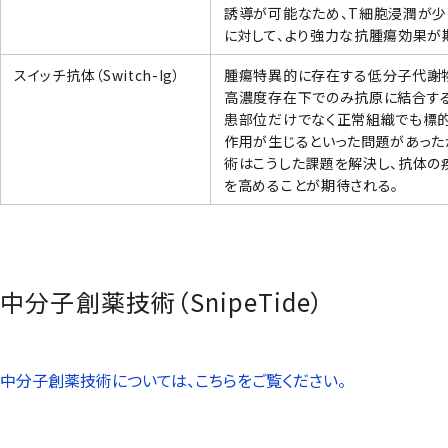
誘導が可能なため、T細胞浸潤が
に対して、より強力な抗腫瘍効果が
スイッチ抗体（Switch-Ig）
腫瘍特異的に存在する低分子代謝物
高濃度存在下でのみ抗原に結合する
患部位だけでなく正常組織でも標
作用が生じるといった問題があった
術はこうした課題を解決し、抗体の
を高めることが期待される。
中分子創薬技術（
SnipeTide
）
中分子創薬技術については、こちらをご覧ください。