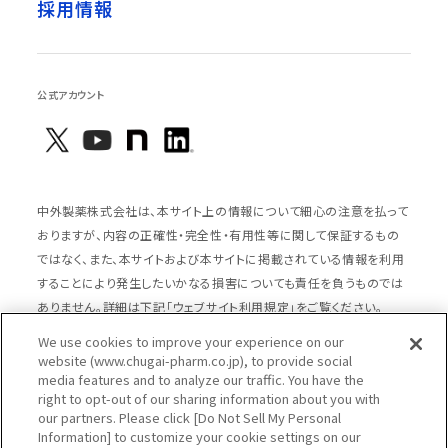
採用情報
公式アカウント
中外製薬株式会社は、本サイト上の情報について細心の注意を払って
おりますが、内容の正確性・完全性・有用性等に関して保証するもの
ではなく、また、本サイトおよび本サイトに掲載されている情報を利用
することにより発生したいかなる損害についても責任を負うものでは
ありません。詳細は下記「ウェブサイト利用規定」をご覧ください。
We use cookies to improve your experience on our
website (www.chugai-pharm.co.jp), to provide social
media features and to analyze our traffic. You have the
サイトマップ
ウェブサイト利用規定
right to opt-out of our sharing information about you with
個人情報の取扱いのご案内
ソーシャルメディアポリシー
our partners. Please click [Do Not Sell My Personal
Information] to customize your cookie settings on our
推奨閲覧環境
ウェブアクセシビリティ対応