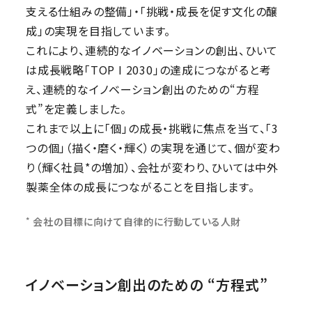
支える仕組みの整備」・「挑戦・成長を促す文化の醸
成」の実現を目指しています。
これにより、連続的なイノベーションの創出、ひいて
は成長戦略「TOP I 2030」の達成につながると考
え、連続的なイノベーション創出のための“方程
式”を定義しました。
これまで以上に「個」の成長・挑戦に焦点を当て、「3
つの個」（描く・磨く・輝く）の実現を通じて、個が変わ
会社の目標に向けて自律的に行動している
り（輝く社員*
の増加）、会社が変わり、ひいては中外
製薬全体の成長につながることを目指します。
*
会社の目標に向けて自律的に行動している人財
イノベーション創出のための “方程式”