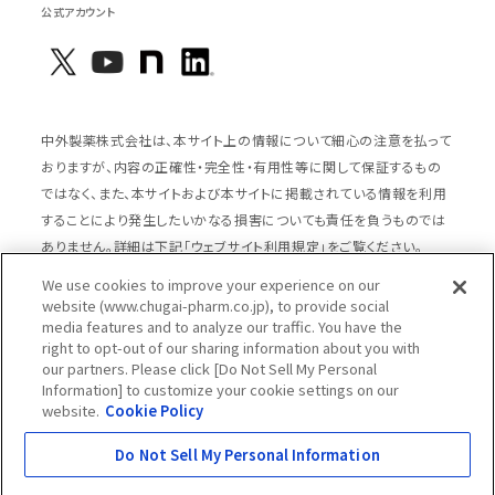
公式アカウント
中外製薬株式会社は、本サイト上の情報について細心の注意を払って
おりますが、内容の正確性・完全性・有用性等に関して保証するもの
ではなく、また、本サイトおよび本サイトに掲載されている情報を利用
することにより発生したいかなる損害についても責任を負うものでは
ありません。詳細は下記「ウェブサイト利用規定」をご覧ください。
We use cookies to improve your experience on our
website (www.chugai-pharm.co.jp), to provide social
media features and to analyze our traffic. You have the
サイトマップ
ウェブサイト利用規定
right to opt-out of our sharing information about you with
個人情報の取扱いのご案内
ソーシャルメディアポリシー
our partners. Please click [Do Not Sell My Personal
Information] to customize your cookie settings on our
推奨閲覧環境
ウェブアクセシビリティ対応
website.
Cookie Policy
Cookieポリシー
中外製薬グループプライバシー宣言
Do Not Sell My Personal Information
Copyright © Chugai Pharmaceutical Co., Ltd.
All rights reserved.