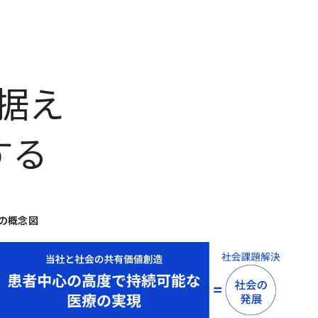
据え
する
の概念図