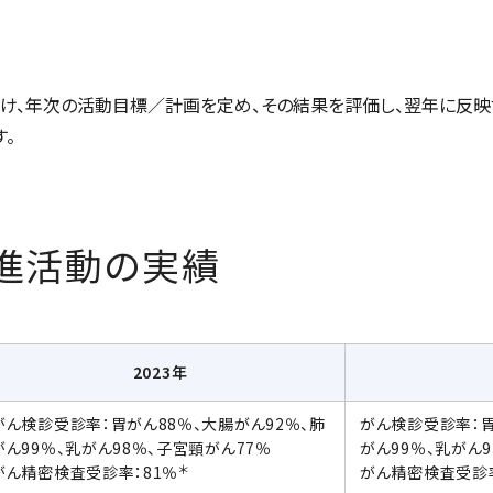
け、年次の活動目標／計画を定め、その結果を評価し、翌年に反映
。
進活動の実績
2023年
がん検診受診率：胃がん88％、大腸がん92％、肺
がん検診受診率：胃
がん99％、乳がん98％、子宮頸がん77％
がん99％、乳がん
＊
がん精密検査受診率：81％
がん精密検査受診率