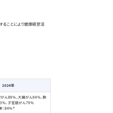
することにより健康経営活
2024年
がん89％、大腸がん94％、肺
93％、子宮頸がん79％
＊
：84％