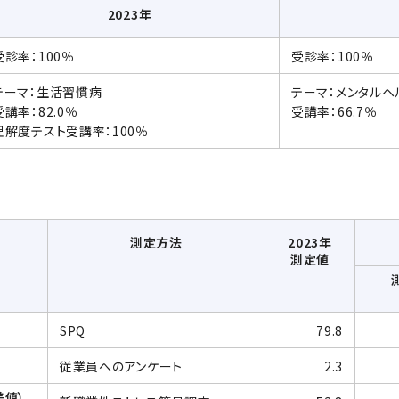
2023年
受診率：100％
受診率：100％
テーマ：生活習慣病
テーマ：メンタルヘ
受講率：82.0％
受講率：66.7％
理解度テスト受講率：100％
測定方法
2023年
測定値
SPQ
79.8
従業員へのアンケート
2.3
差値）