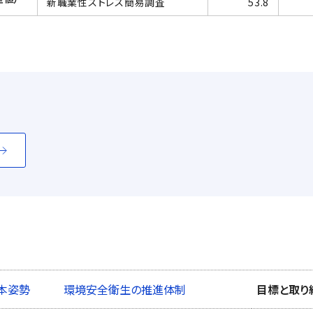
新職業性ストレス簡易調査
53.8
本姿勢
環境安全衛生の推進体制
目標と取り