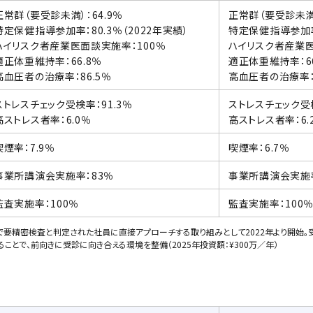
正常群（要受診未満）：64.9％
正常群（要受診未満）
特定保健指導参加率：80.3％（2022年実績）
特定保健指導参加率：
ハイリスク者産業医面談実施率：100％
ハイリスク者産業医
適正体重維持率：66.8％
適正体重維持率：66
高血圧者の治療率：86.5％
高血圧者の治療率：8
ストレスチェック受検率：91.3％
ストレスチェック受検
高ストレス者率：6.0％
高ストレス者率：6.
喫煙率：7.9％
喫煙率：6.7％
事業所講演会実施率：83％
事業所講演会実施率
監査実施率：100％
監査実施率：100
で要精密検査と判定された社員に直接アプローチする取り組みとして2022年より開始。
とで、前向きに受診に向き合える環境を整備（2025年投資額：¥300万／年）