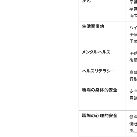
がん
早
早
両
生活習慣病
ハ
予
予
メンタルヘルス
予
復
ヘルスリテラシー
意
行
職場の身体的安全
安
意
職場の心理的安全
健
働
風