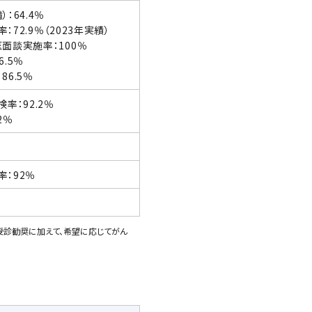
：64.4％
72.9％（2023年実績）
面談実施率：100％
.5％
6.5％
率：92.2％
2％
：92％
％
受診勧奨に加えて、希望に応じてがん