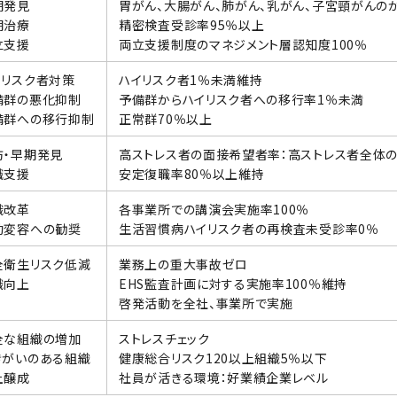
期発見
胃がん、大腸がん、肺がん、乳がん、子宮頸がんの
期治療
精密検査受診率95％以上
立支援
両立支援制度のマネジメント層認知度100％
イリスク者対策
ハイリスク者1％未満維持
備群の悪化抑制
予備群からハイリスク者への移行率1％未満
備群への移行抑制
正常群70％以上
防・早期発見
高ストレス者の面接希望者率：高ストレス者全体の
職支援
安定復職率80％以上維持
識改革
各事業所での講演会実施率100％
動変容への勧奨
生活習慣病ハイリスク者の再検査未受診率0％
全衛生リスク低減
業務上の重大事故ゼロ
識向上
EHS監査計画に対する実施率100％維持
啓発活動を全社、事業所で実施
全な組織の増加
ストレスチェック
きがいのある組織
健康総合リスク120以上組織5％以下
土醸成
社員が活きる環境：好業績企業レベル