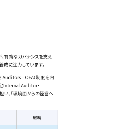
が、有効なガバナンスを支え
養成に注力しています。
g Auditors
- OEA）制度を内
定
Internal Auditor・
担い、「環境面からの経営へ
規
継続