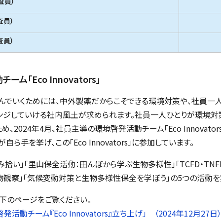
査員）
査員）
査員）
チーム「
Eco Innovators
」
んでいくためには、中外製薬だからこそできる環境対策や、社員一
レンジしていける社内風土が求められます。社員一人ひとりが環境対
め、2024年4月、社員主導の環境啓発活動チーム「
Eco Innovator
が自ら手を挙げ、この「
Eco Innovators
」に参加しています。
ごみ拾い」「里山保全活動：田んぼから学ぶ生物多様性」「TCFD・TN
物観察」「気候変動対策と生物多様性保全を学ぼう」の5つの活動を
下のページをご覧ください。
啓発活動チーム『
Eco Innovators
』立ち上げ」 （2024年12月27日