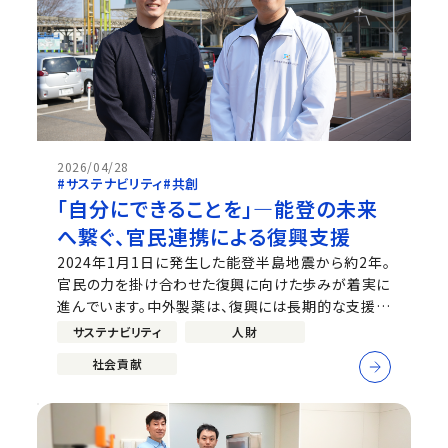
2026/04/28
#サステナビリティ
#共創
「自分にできることを」―能登の未来
へ繋ぐ、官民連携による復興支援
2024年1月1日に発生した能登半島地震から約2年。
官民の力を掛け合わせた復興に向けた歩みが着実に
進んでいます。中外製薬は、復興には長期的な支援が
不可欠であると考え、2025年7月から「能登官民連携
サステナビリティ
人財
復興センター」へ1年ごとに社員を派遣しています。今
社会貢献
回は、復興支援の最前線で実務をリードする中橋さん
（同センター 事業推進部門マネージ...