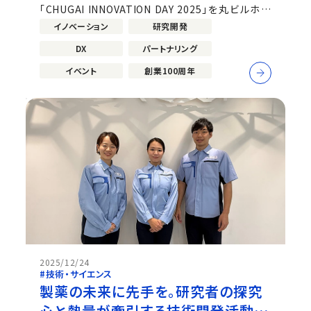
「CHUGAI INNOVATION DAY 2025」を丸ビルホー
ル&コンファレンススクエア（東京・丸の内）にて開催
イノベーション
研究開発
しました。 創業100周年という記念すべき節目を迎
DX
パートナリング
えた今年のテーマは「ヘルスケアの未来を生み出す、
イノベーションの交差点。」。...
イベント
創業100周年
2025/12/24
#技術・サイエンス
製薬の未来に先手を。研究者の探究
心と熱量が牽引する技術開発活動