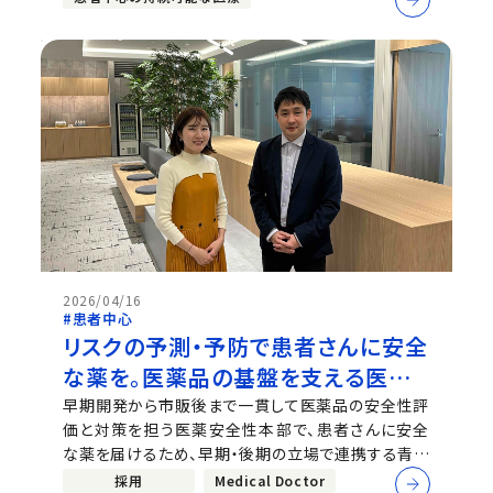
者や血友病の方・ご家族から大きな期待を集めていま
す。血液凝固異常症レジストリ運...
2026/04/16
#患者中心
リスクの予測・予防で患者さんに安全
な薬を。医薬品の基盤を支える医薬
安全性本部
早期開発から市販後まで一貫して医薬品の安全性評
価と対策を担う医薬安全性本部で、患者さんに安全
な薬を届けるため、早期・後期の立場で連携する青木
と御手洗。医学的知見や臨床・研究経験をもとに高度
採用
Medical Doctor