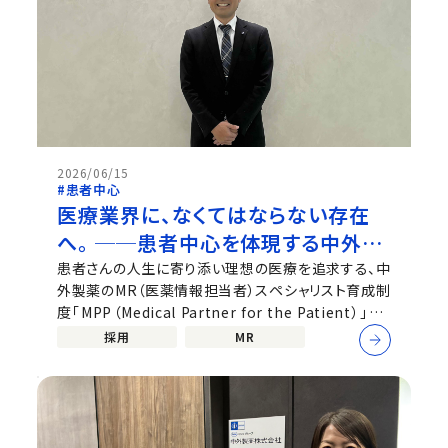
2026/06/15
#患者中心
医療業界に、なくてはならない存在
へ。 ──患者中心を体現する中外製
薬のMPP
患者さんの人生に寄り添い理想の医療を追求する、中
外製薬のMR（医薬情報担当者）スペシャリスト育成制
度「MPP（Medical Partner for the Patient）」。そ
の中で優れた成果を体現し営業モデルを創出する
採用
MR
「MRプロフェッショナル（MPPプロ）」第1号に任命さ
れた鎌田が、制度の意義と変化する医療現場でのMR
の価値を語る。 ※中外製薬公式talent...