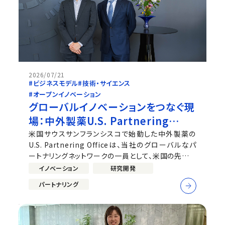
2026/07/21
#ビジネスモデル
#技術・サイエンス
#オープンイノベーション
グローバルイノベーションをつなぐ現
場：中外製薬U.S. Partnering
Officeの取り組み
米国サウスサンフランシスコで始動した中外製薬の
U.S. Partnering Officeは、当社のグローバルなパ
ートナリングネットワークの一員として、米国の先端サ
イエンスとの接点を広げています。同チームは
イノベーション
研究開発
Andrew Wong（Head of Chugai Partnering,
パートナリング
U.S.）に率いられ、バイオテック・スタートアップ、大学・
研究機関の研究者、ベンチャー投資家との...