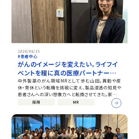
2026/06/15
#患者中心
がんのイメージを変えたい。ライフイ
ベントを糧に真の医療パートナーを
めざすMRの軌跡
中外製薬のがん領域MRとして歩む山田。異動や産
休・育休という転機を挑戦に変え、製品浸透の知見や
患者さんへの深い想像力へと転換させてきた。家族や
チームの温かいサポートと前向きなマインドセットで
採用
MR
フルタイム復帰を果たし、新天地で活躍を続ける山田
が、MRとしてのキャリアやそれを後押しする会社の魅
力を語る。 ※中外製薬公式talentbo...