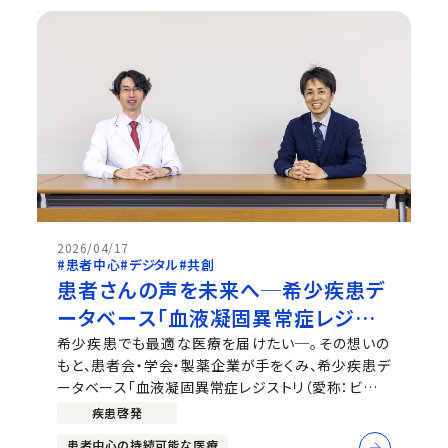
2026/04/17
#患者中心
#デジタル
#共創
患者さんの声を未来へ─希少疾患デ
ータベース「血液凝固異常症レジスト
リ」の挑戦
希少疾患でも最適な医療を届けたい─。その想いの
もと、患者会・学会・製薬企業が手をくみ、希少疾患デ
ータベース「血液凝固異常症レジストリ（愛称：ビーレ
ジ）」が2025年4月に運用を開始しました。開始から
疾患啓発
約1年で約2,700名の患者さんが登録され、医療関係
患者中心の持続可能な医療