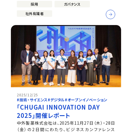
ー。 中外製薬は2025年、職務発明制度の抜本的な改
採用
ガバナンス
正を行いました。製品だけでなく、研究員の発明によ
って生み出された「技術」そ...
社外有識者
2025/12/25
#技術・サイエンス
#デジタル
#オープンイノベーション
「CHUGAI INNOVATION DAY
2025」開催レポート
中外製薬株式会社は、2025年11月27日（木）・28日
（金）の2日間にわたり、ビジネスカンファレンス