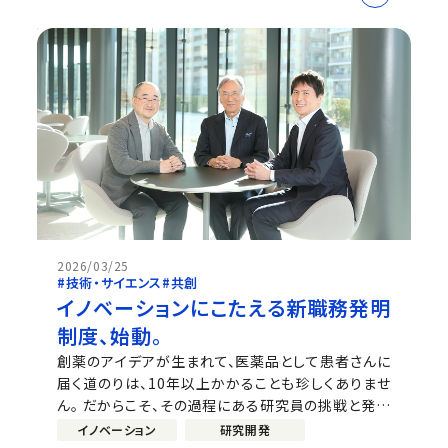
な判断を行うMDとがん領域における開発品のプロ
ジェクトチームの安全性の代表者SSL。それぞれの役
割をはじめ、中外製薬の安全性に対する...
2026/03/25
#技術・サイエンス
#共創
イノベーションにこたえる新職務発明
制度、始動。
創薬のアイデアが生まれて、医薬品として患者さんに
届く道のりは、10年以上かかることも珍しくありませ
ん。 だからこそ、その過程にある研究員の挑戦と発明
をどう評価し、次のイノベーションにつなげていくのか
イノベーション
研究開発