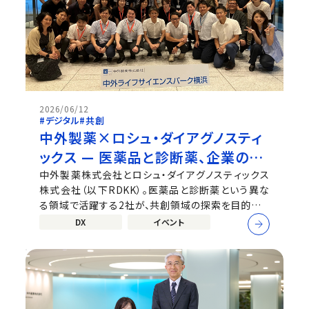
2026/06/12
#デジタル
#共創
中外製薬×ロシュ・ダイアグノスティ
ックス — 医薬品と診断薬、企業の垣
根を越えたさらなる共創へ
中外製薬株式会社とロシュ・ダイアグノスティックス
株式会社（以下RDKK）。医薬品と診断薬という異な
る領域で活躍する2社が、共創領域の探索を目的にワ
ークショップを開催しました。今回は、このワークショ
DX
イベント
ップの企画・運営に携わった両社のメンバーに、開催
の背景から当日の様子、そして今後の展望まで、たっ
ぷりと語っていただきました。 ...