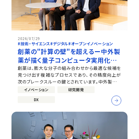
2026/07/29
#技術・サイエンス
#デジタル
#オープンイノベーション
創薬の"計算の壁"を超えるー中外製
薬が描く量子コンピュータ実用化へ
の道
創薬は、膨大な分子の組み合わせから最適な候補を
見つけ出す複雑なプロセスであり、その精度向上が
次のブレークスルーの鍵とされています。中外製薬で
は、この課題に対し、将来の量子コンピュータ活用を
イノベーション
研究開発
見据えた高精度な分子計算という新たなアプローチ
DX
に挑んでいます。本記事では、当社の量子創薬プロジ
ェクトをリードする荒川晶彦（デジタ...