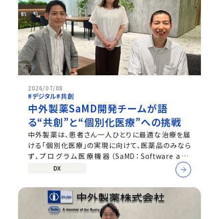
2026/07/08
#デジタル
#共創
中外製薬SaMD開発チームが語
る“共創”と“個別化医療”への挑戦
中外製薬は、患者さん一人ひとりに最適な治療を届
ける「個別化医療」の実現に向けて、医薬品のみなら
ず、プログラム医療機器（SaMD：Software as a
Medical Device）の開発にも挑戦しています。SaMD
DX
はAIなどのソフトウェア技術を活用し、診断や治療の
精度向上を支援する医療機器です。特にAIによる画像
解析を活用した診断支援は、従来の医薬...