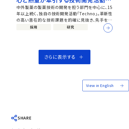
「Techno」
中外製薬の製薬技術の開発を担う部門を中心に、15
年以上続く、独自の技術開発活動「Techno」。革新性
の高い潜在的な技術課題を的確に見抜き、先手を打
っていく自律的な活動だ。若手からベテランまで、部
採用
研究
門やプロジェクトを超えてチャレンジできるこの活動
の魅力と、そこにかける研究員たちの熱量に迫る。 ※
中外製薬公式talentbook（https://...
さらに表示する
View in English
SHARE