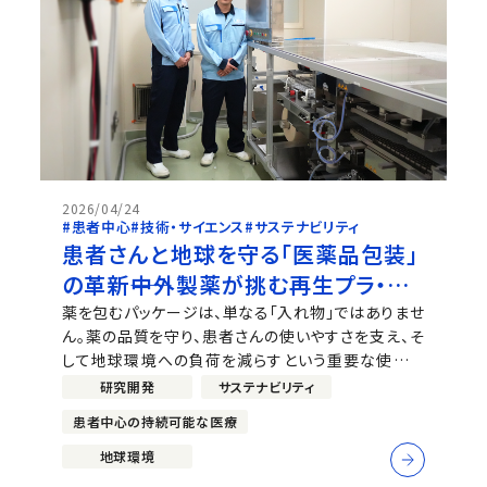
2026/04/24
#患者中心
#技術・サイエンス
#サステナビリティ
患者さんと地球を守る「医薬品包装」
の革新――中外製薬が挑む再生プラ・バ
イオマス材の実装と現場の挑戦
薬を包むパッケージは、単なる「入れ物」ではありませ
ん。薬の品質を守り、患者さんの使いやすさを支え、そ
して地球環境への負荷を減らすという重要な使命を
担っています。 中外製薬では、2019年から
研究開発
サステナビリティ
「PTP（Press Through Pack）シート」「プラスチッ
患者中心の持続可能な医療
クボトル」「アルミピロー」「シリンジブリスタートレイ」
という特にプラスチック...
地球環境