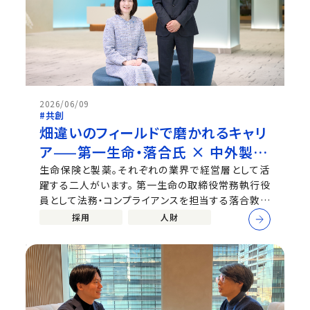
2026/06/09
#共創
畑違いのフィールドで磨かれるキャリ
ア——第一生命・落合氏 × 中外製
薬・小野澤が語る「挑戦と偶然と、積
生命保険と製薬。それぞれの業界で経営層として活
躍する二人がいます。 第一生命の取締役常務執行役
み重ね」
員として法務・コンプライアンスを担当する落合敦子
氏と、中外製薬 上席執行役員 デジタルトランスフォ
採用
人財
ーメーション、事業開発、CVF(特命)統括 事業開発部
担当の小野澤学寿。現在の会社に新卒で入社し、社会
に出て30年以上、それぞれのフィ...