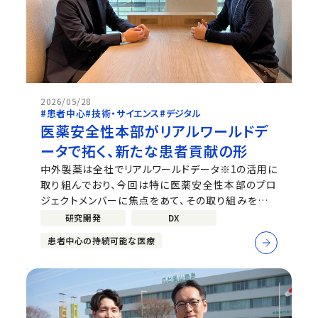
2026/05/28
#患者中心
#技術・サイエンス
#デジタル
医薬安全性本部がリアルワールドデ
ータで拓く、新たな患者貢献の形
中外製薬は全社でリアルワールドデータ※1の活用に
取り組んでおり、今回は特に医薬安全性本部のプロ
ジェクトメンバーに焦点をあて、その取り組みを取り
上げます。※1：日常診療にて収集された二次利用可
研究開発
DX
能なデータ（電子カルテ、レセプト［診療報酬明細書］、
患者中心の持続可能な医療
健康診断、ウェアラブルデバイスなど、実際の医療現
場で収集される膨大かつ多様な医...