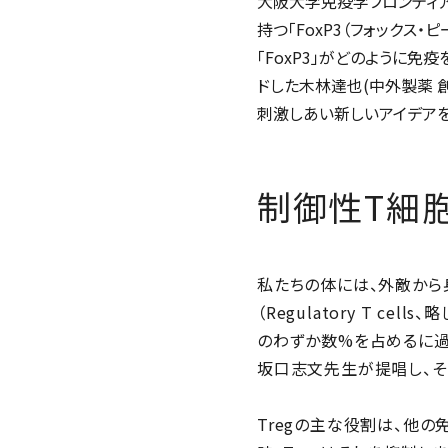
大阪大学免疫学フロンティア
持つ「FoxP3（フォックス・ピ
「FoxP3」がどのように
ドした木林達也(中外製薬 
刺激しあい新しいアイデアを
制御性T細胞
私たちの体には、外敵から
（Regulatory T c
のわずか数%を占めるに過
坂口志文先生が提唱し、そ
Tregの主な役割は、他