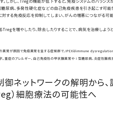
ます。しかし、Tregの機能が低下すると、免疫システムのバランス
型糖尿病、多発性硬化症などの自己免疫疾患を引き起こす可能性が
に対する免疫反応を抑制してしまい、がんの増悪につながる可
るTregを増やしたり、除去したりすることで、病気を治療しよ
異常が原因で免疫異常を呈する症候群で、IPEXはimmune dysregulation、po
nkedの頭文字。重症のアレルギー、自己免疫性の甲状腺異常やⅠ型糖尿病、炎症性腸
現制御ネットワークの解明から
Treg）細胞療法の可能性へ