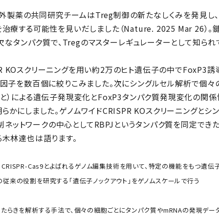
中外製薬の共同研究チームはTreg制御の新たなしくみを発見し、
する可能性を見いだしました（Nature. 2025 Mar 26）。
欠なタンパク質で、Tregのマスターレギュレーターとして知られ
SPR KOスクリーニングを用い約2万のヒト遺伝子の中でFoxP3
因子を数百個に絞りこみました。次にシングルセル解析で個々の
と）による遺伝子発現変化とFoxP3タンパク質発現変化の関係性
かにしました。ゲノムワイドCRISPR KOスクリーニングと
抑制ネットワークの中心としてRBPJというタンパク質を同定でき
木林達也は語ります。
とは：CRISPR-Cas9とよばれるゲノム編集技術を用いて、特定の機能をもつ
の従来の役割を研究する「遺伝子ノックアウト」をゲノムスケールで行う
たらきを解析する手法で、個々の細胞ごとにタンパク質やmRNAの発現デー