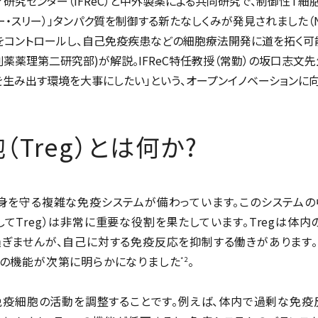
研究センター（IFReC）と中外製薬による共同研究で、制御性T
ー・スリー）」タンパク質を制御する新たなしくみが発見されました（Nature.
免疫をコントロールし、自己免疫疾患などの細胞療法開発に道を拓く
創薬薬理第二研究部)が解説。IFReC特任教授（常勤）の坂口志文
生み出す環境を大事にしたい」という、オープンイノベーションに
（Treg）とは何か?
身を守る複雑な免疫システムが備わっています。このシステムの
ells、略してTreg）は非常に重要な役割を果たしています。Tregは
ぎませんが、自己に対する免疫反応を抑制する働きがあります。Tr
の機能が次第に明らかになりました
。
*2
の免疫細胞の活動を調整することです。例えば、体内で過剰な免疫