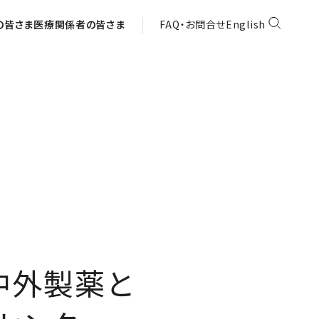
の皆さま
医療関係者の皆さま
FAQ・お問合せ
English
同研究チームが挑む細胞療法の可能性
-中外製薬と