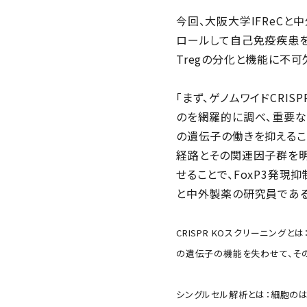
今回、大阪大学IFReCと
ロールして自己免疫疾患を治療
Tregの分化と機能に不可
「まず、ゲノムワイドCRI
のを網羅的に調べ、重要な
の遺伝子の働きを抑えるこ
経路とその関連因子群を明ら
せることで、FoxP3発現
と中外製薬の研究員である
CRISPR KOスクリーニング
の遺伝子の機能を失わせて、そ
シングルセル解析とは：細胞のは