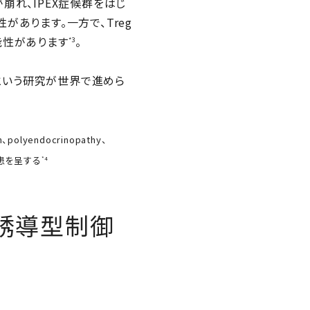
が崩れ、IPEX症候群をはじ
あります。一方で、Treg
能性があります
。
*3
うという研究が世界で進めら
lyendocrinopathy、
疾患を呈する
*4
、誘導型制御