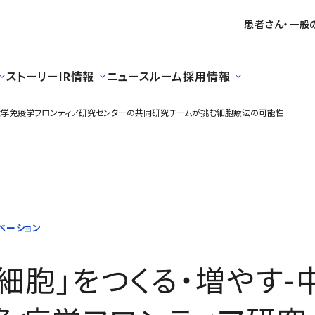
患者さん・一般
ストーリー
IR情報
ニュースルーム
採用情報
阪大学免疫学フロンティア研究センターの共同研究チームが挑む細胞療法の可能性
増やす-中外製薬と大阪大学免疫学フロンティア研究センターの共
ベーション
細胞」をつくる・増やす