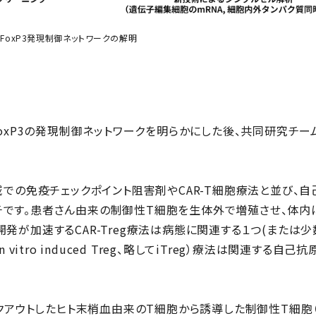
：FoxP3発現制御ネットワークの解明
FoxP3の発現制御ネットワークを明らかにした後、共同研究チーム
領域での免疫チェックポイント阻害剤やCAR-T細胞療法と並び、
です。患者さん由来の制御性T細胞を生体外で増殖させ、体内
発が加速するCAR-Treg療法は病態に関連する１つ(または少
n vitro induced Treg、略してiTreg）療法は関連す
クアウトしたヒト末梢血由来のT細胞から誘導した制御性T細胞（RBP