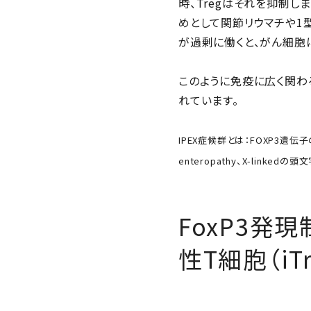
時、Tregはそれを抑制し
めとして関節リウマチや1
が過剰に働くと、がん細胞
このように免疫に広く関わ
れています。
IPEX症候群とは：FOXP3遺伝子の
enteropathy、X-li
FoxP3発
性T細胞（i