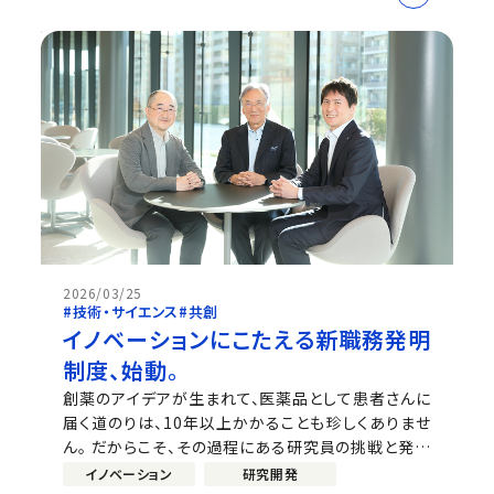
な判断を行うMDとがん領域における開発品のプロ
ジェクトチームの安全性の代表者SSL。それぞれの役
割をはじめ、中外製薬の安全性に対する...
2026/03/25
#技術・サイエンス
#共創
イノベーションにこたえる新職務発明
制度、始動。
創薬のアイデアが生まれて、医薬品として患者さんに
届く道のりは、10年以上かかることも珍しくありませ
ん。 だからこそ、その過程にある研究員の挑戦と発明
をどう評価し、次のイノベーションにつなげていくのか
イノベーション
研究開発