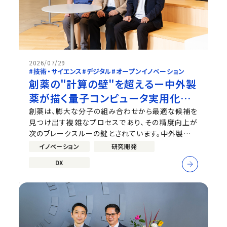
2026/07/29
#技術・サイエンス
#デジタル
#オープンイノベーション
創薬の"計算の壁"を超えるー中外製
薬が描く量子コンピュータ実用化へ
の道
創薬は、膨大な分子の組み合わせから最適な候補を
見つけ出す複雑なプロセスであり、その精度向上が
次のブレークスルーの鍵とされています。中外製薬で
は、この課題に対し、将来の量子コンピュータ活用を
イノベーション
研究開発
見据えた高精度な分子計算という新たなアプローチ
DX
に挑んでいます。本記事では、当社の量子創薬プロジ
ェクトをリードする荒川晶彦（デジタ...