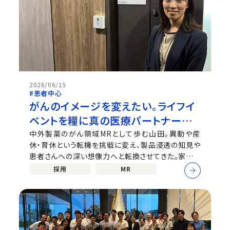
2026/06/15
#患者中心
がんのイメージを変えたい。ライフイ
ベントを糧に真の医療パートナーを
めざすMRの軌跡
中外製薬のがん領域MRとして歩む山田。異動や産
休・育休という転機を挑戦に変え、製品浸透の知見や
患者さんへの深い想像力へと転換させてきた。家族や
チームの温かいサポートと前向きなマインドセットで
採用
MR
フルタイム復帰を果たし、新天地で活躍を続ける山田
が、MRとしてのキャリアやそれを後押しする会社の魅
力を語る。 ※中外製薬公式talentbo...