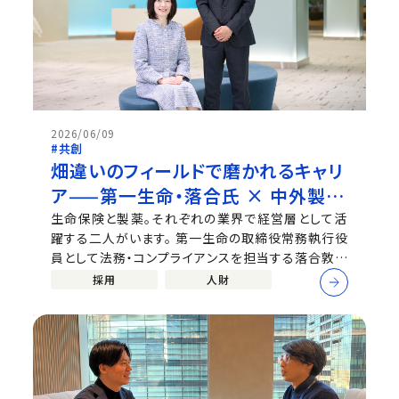
2026/06/09
#共創
畑違いのフィールドで磨かれるキャリ
ア——第一生命・落合氏 × 中外製
薬・小野澤が語る「挑戦と偶然と、積
生命保険と製薬。それぞれの業界で経営層として活
躍する二人がいます。 第一生命の取締役常務執行役
み重ね」
員として法務・コンプライアンスを担当する落合敦子
氏と、中外製薬 上席執行役員 デジタルトランスフォ
採用
人財
ーメーション、事業開発、CVF(特命)統括 事業開発部
担当の小野澤学寿。現在の会社に新卒で入社し、社会
に出て30年以上、それぞれのフィ...