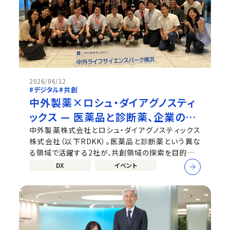
2026/06/12
#デジタル
#共創
中外製薬×ロシュ・ダイアグノスティ
ックス — 医薬品と診断薬、企業の垣
根を越えたさらなる共創へ
中外製薬株式会社とロシュ・ダイアグノスティックス
株式会社（以下RDKK）。医薬品と診断薬という異な
る領域で活躍する2社が、共創領域の探索を目的にワ
ークショップを開催しました。今回は、このワークショ
DX
イベント
ップの企画・運営に携わった両社のメンバーに、開催
の背景から当日の様子、そして今後の展望まで、たっ
ぷりと語っていただきました。 ...