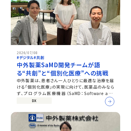
2026/07/08
#デジタル
#共創
中外製薬SaMD開発チームが語
る“共創”と“個別化医療”への挑戦
中外製薬は、患者さん一人ひとりに最適な治療を届
ける「個別化医療」の実現に向けて、医薬品のみなら
ず、プログラム医療機器（SaMD：Software as a
Medical Device）の開発にも挑戦しています。SaMD
DX
はAIなどのソフトウェア技術を活用し、診断や治療の
精度向上を支援する医療機器です。特にAIによる画像
解析を活用した診断支援は、従来の医薬...