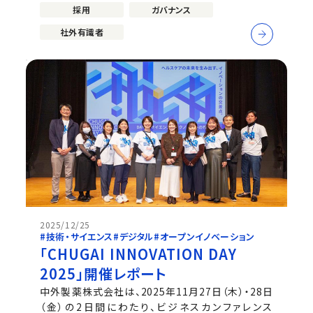
ー。 中外製薬は2025年、職務発明制度の抜本的な改
採用
ガバナンス
正を行いました。製品だけでなく、研究員の発明によ
って生み出された「技術」そ...
社外有識者
2025/12/25
#技術・サイエンス
#デジタル
#オープンイノベーション
「CHUGAI INNOVATION DAY
2025」開催レポート
中外製薬株式会社は、2025年11月27日（木）・28日
（金）の2日間にわたり、ビジネスカンファレンス