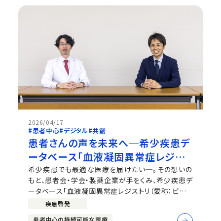
2026/04/17
#患者中心
#デジタル
#共創
患者さんの声を未来へ─希少疾患デ
ータベース「血液凝固異常症レジスト
リ」の挑戦
希少疾患でも最適な医療を届けたい─。その想いの
もと、患者会・学会・製薬企業が手をくみ、希少疾患デ
ータベース「血液凝固異常症レジストリ（愛称：ビーレ
ジ）」が2025年4月に運用を開始しました。開始から
疾患啓発
約1年で約2,700名の患者さんが登録され、医療関係
患者中心の持続可能な医療