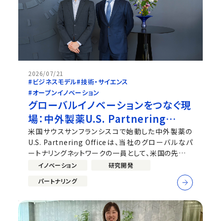
2026/07/21
#ビジネスモデル
#技術・サイエンス
#オープンイノベーション
グローバルイノベーションをつなぐ現
場：中外製薬U.S. Partnering
Officeの取り組み
米国サウスサンフランシスコで始動した中外製薬の
U.S. Partnering Officeは、当社のグローバルなパ
ートナリングネットワークの一員として、米国の先端サ
イエンスとの接点を広げています。同チームは
イノベーション
研究開発
Andrew Wong（Head of Chugai Partnering,
パートナリング
U.S.）に率いられ、バイオテック・スタートアップ、大学・
研究機関の研究者、ベンチャー投資家との...