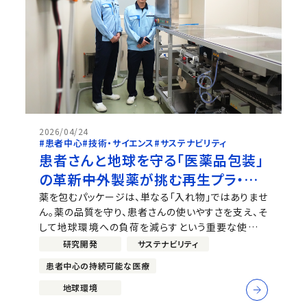
2026/04/24
#患者中心
#技術・サイエンス
#サステナビリティ
患者さんと地球を守る「医薬品包装」
の革新――中外製薬が挑む再生プラ・バ
イオマス材の実装と現場の挑戦
薬を包むパッケージは、単なる「入れ物」ではありませ
ん。薬の品質を守り、患者さんの使いやすさを支え、そ
して地球環境への負荷を減らすという重要な使命を
担っています。 中外製薬では、2019年から
研究開発
サステナビリティ
「PTP（Press Through Pack）シート」「プラスチッ
患者中心の持続可能な医療
クボトル」「アルミピロー」「シリンジブリスタートレイ」
という特にプラスチック...
地球環境