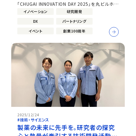
「CHUGAI INNOVATION DAY 2025」を丸ビルホー
ル&コンファレンススクエア（東京・丸の内）にて開催
イノベーション
研究開発
しました。 創業100周年という記念すべき節目を迎
DX
パートナリング
えた今年のテーマは「ヘルスケアの未来を生み出す、
イノベーションの交差点。」。...
イベント
創業100周年
2025/12/24
#技術・サイエンス
製薬の未来に先手を。研究者の探究
心と熱量が牽引する技術開発活動