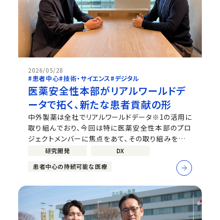
2026/05/28
#患者中心
#技術・サイエンス
#デジタル
医薬安全性本部がリアルワールドデ
ータで拓く、新たな患者貢献の形
中外製薬は全社でリアルワールドデータ※1の活用に
取り組んでおり、今回は特に医薬安全性本部のプロ
ジェクトメンバーに焦点をあて、その取り組みを取り
上げます。※1：日常診療にて収集された二次利用可
研究開発
DX
能なデータ（電子カルテ、レセプト［診療報酬明細書］、
患者中心の持続可能な医療
健康診断、ウェアラブルデバイスなど、実際の医療現
場で収集される膨大かつ多様な医...