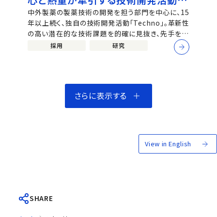
「Techno」
中外製薬の製薬技術の開発を担う部門を中心に、15
年以上続く、独自の技術開発活動「Techno」。革新性
の高い潜在的な技術課題を的確に見抜き、先手を打
っていく自律的な活動だ。若手からベテランまで、部
採用
研究
門やプロジェクトを超えてチャレンジできるこの活動
の魅力と、そこにかける研究員たちの熱量に迫る。 ※
中外製薬公式talentbook（https://...
さらに表示する
View in English
SHARE