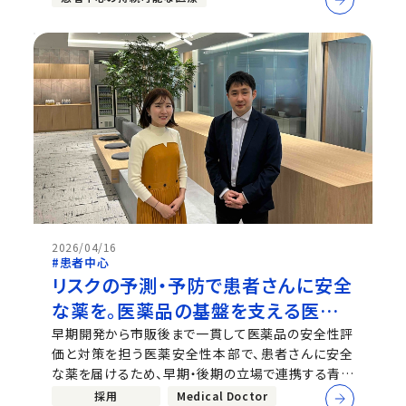
者や血友病の方・ご家族から大きな期待を集めていま
す。血液凝固異常症レジストリ運...
2026/04/16
#患者中心
リスクの予測・予防で患者さんに安全
な薬を。医薬品の基盤を支える医薬
安全性本部
早期開発から市販後まで一貫して医薬品の安全性評
価と対策を担う医薬安全性本部で、患者さんに安全
な薬を届けるため、早期・後期の立場で連携する青木
と御手洗。医学的知見や臨床・研究経験をもとに高度
採用
Medical Doctor