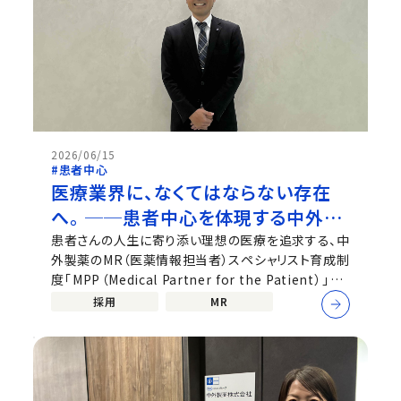
2026/06/15
#患者中心
医療業界に、なくてはならない存在
へ。 ──患者中心を体現する中外製
薬のMPP
患者さんの人生に寄り添い理想の医療を追求する、中
外製薬のMR（医薬情報担当者）スペシャリスト育成制
度「MPP（Medical Partner for the Patient）」。そ
の中で優れた成果を体現し営業モデルを創出する
採用
MR
「MRプロフェッショナル（MPPプロ）」第1号に任命さ
れた鎌田が、制度の意義と変化する医療現場でのMR
の価値を語る。 ※中外製薬公式talent...