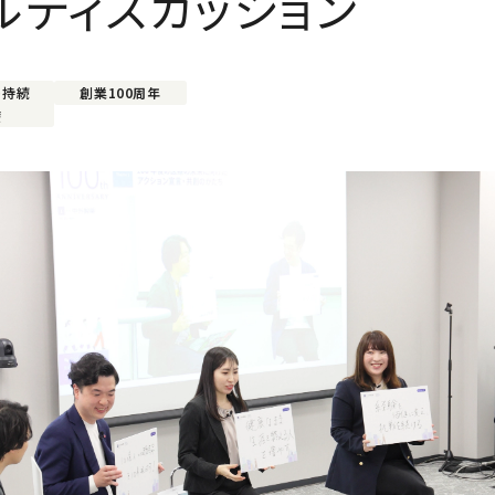
ルディスカッション
の持続
創業100周年
療