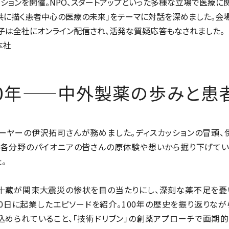
ションを開催。NPO、スタートアップといった多様な立場で医療に
と共に描く患者中心の医療の未来」をテーマに対話を深めました。会
子は全社にオンライン配信され、活発な質疑応答もなされました。
本社
00年——中外製薬の歩みと患
ーヤーの伊沢拓司さんが務めました。ディスカッションの冒頭、
、各分野のパイオニアの皆さんの原体験や想いから掘り下げてい
。
十藏が関東大震災の惨状を目の当たりにし、深刻な薬不足を憂
月10日に起業したエピソードを紹介。100年の歴史を振り返りなが
込められていること、「技術ドリブン」の創薬アプローチで画期