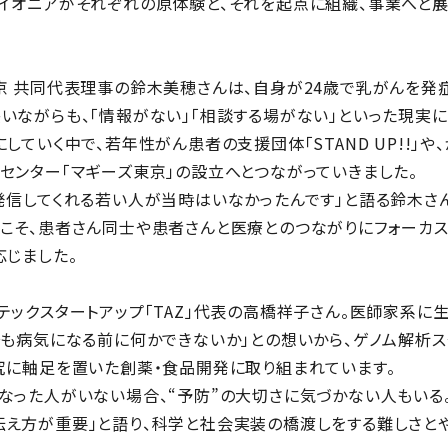
イオニアがそれぞれの原体験と、それを起点に組織、事業へと
京 共同代表理事の鈴木美穂さんは、自身が24歳で乳がんを発
いながらも、「情報がない」「相談する場がない」といった現実に
していく中で、若年性がん患者の支援団体「STAND UP!!」
センター「マギーズ東京」の設立へとつながっていきました。
発信してくれる若い人が当時はいなかったんです」と語る鈴木さん
こそ、患者さん同士や患者さんと医療とのつながりにフォーカ
応じました。
テックスタートアップ「TAZ」代表の高橋祥子さん。医師家系に
そも病気になる前に何かできないか」との想いから、ゲノム解析ス
究に軸足を置いた創薬・食品開発に取り組まれています。
なった人がいない場合、“予防”の大切さに気づかない人もいる
え方が重要」と語り、科学と社会実装の橋渡しをする難しさとや