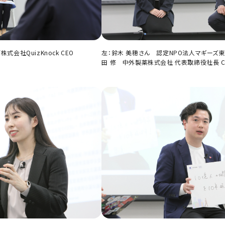
会社QuizKnock CEO
左：鈴木 美穂さん 認定NPO法人マギーズ
田 修 中外製薬株式会社 代表取締役社長 C