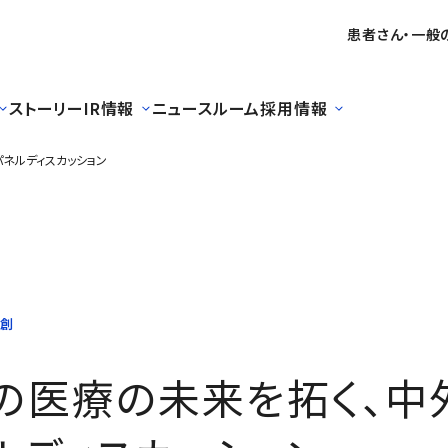
患者さん・一般
ストーリー
IR情報
ニュースルーム
採用情報
ネルディスカッション
、中外製薬100周年パネルディスカッション
共創
の医療の未来を拓く、中外