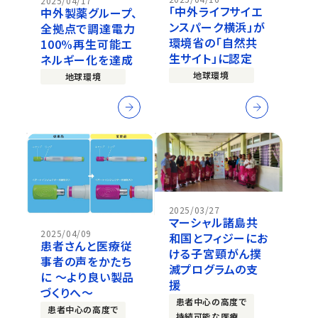
2025/04/17
「中外ライフサイエ
中外製薬グループ、
ンスパーク横浜」が
全拠点で調達電力
環境省の「自然共
100%再生可能エ
生サイト」に認定
ネルギー化を達成
地球環境
地球環境
2025/03/27
マーシャル諸島共
2025/04/09
和国とフィジーにお
患者さんと医療従
ける子宮頸がん撲
事者の声をかたち
滅プログラムの支
に ～より良い製品
援
づくりへ～
患者中心の高度で
患者中心の高度で
持続可能な医療