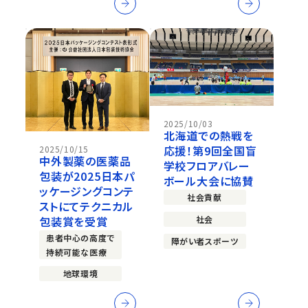
2025/10/03
北海道での熱戦を
応援！第9回全国盲
2025/10/15
中外製薬の医薬品
学校フロアバレー
包装が2025日本パ
ボール大会に協賛
ッケージングコンテ
社会貢献
ストにてテクニカル
社会
包装賞を受賞
患者中心の高度で
障がい者スポーツ
持続可能な医療
地球環境