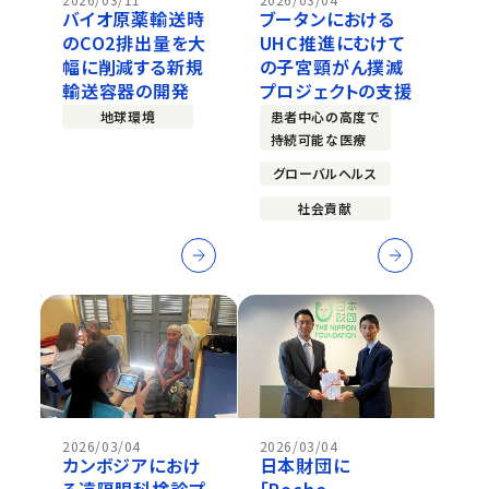
バイオ原薬輸送時
ブータンにおける
のCO2排出量を大
UHC推進にむけて
幅に削減する新規
の子宮頸がん撲滅
輸送容器の開発
プロジェクトの支援
地球環境
患者中心の高度で
持続可能な医療
グローバルヘルス
社会貢献
2026/03/04
2026/03/04
カンボジアにおけ
日本財団に
る遠隔眼科検診プ
「Roche