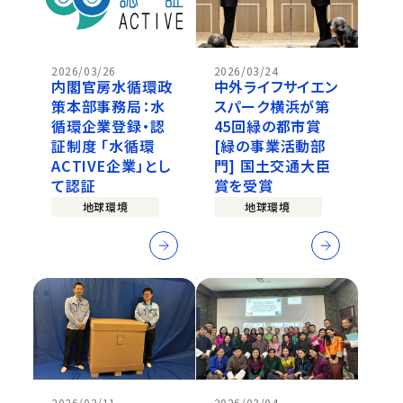
2026/03/26
2026/03/24
内閣官房水循環政
中外ライフサイエン
策本部事務局：水
スパーク横浜が第
循環企業登録・認
45回緑の都市賞
証制度 「水循環
[緑の事業活動部
ACTIVE企業」とし
門] 国土交通大臣
て認証
賞を受賞
地球環境
地球環境
2026/03/11
2026/03/04