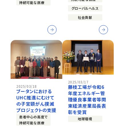
持続可能な医療
グローバルヘルス
社会貢献
2025/03/17
藤枝工場が令和6
2025/03/18
ブータンにおける
年度エネルギー管
UHC推進にむけて
理優良事業者等関
の子宮頸がん撲滅
東経済産業局長表
プロジェクトの支援
彰を受賞
患者中心の高度で
地球環境
持続可能な医療