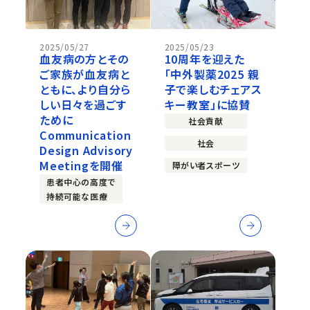
2025/05/27
2025/05/23
血友病の方とその
10周年を迎えた
ご家族が血友病と
「中外製薬2025 親
ともに、より自分ら
子で楽しむチェアス
しい日々を過ごす
キー教室」に協賛
ために
社会貢献
Communication
社会
Design Advisory
Meetingを開催
障がい者スポーツ
患者中心の高度で
持続可能な医療