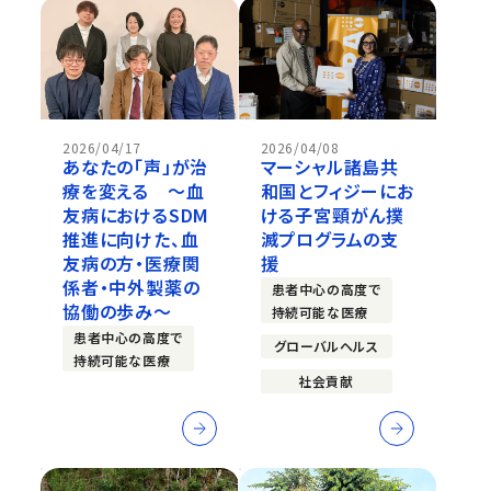
2026/04/17
2026/04/08
あなたの「声」が治
マーシャル諸島共
療を変える ～血
和国とフィジーにお
友病におけるSDM
ける子宮頸がん撲
推進に向けた、血
滅プログラムの支
友病の方・医療関
援
係者・中外製薬の
患者中心の高度で
協働の歩み～
持続可能な医療
患者中心の高度で
グローバルヘルス
持続可能な医療
社会貢献