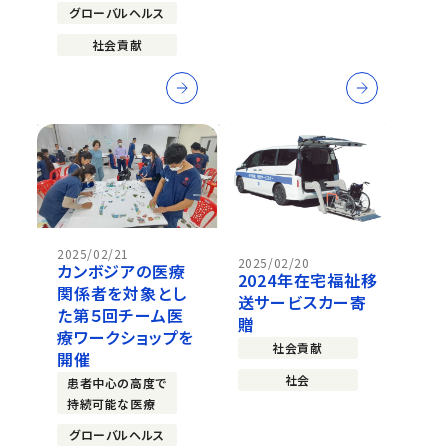
グローバルヘルス
社会貢献
2025/02/21
2025/02/20
カンボジアの医療
2024年在宅福祉移
関係者を対象とし
送サービスカー寄
た第５回チーム医
贈
療ワークショップを
社会貢献
開催
社会
患者中心の高度で
持続可能な医療
グローバルヘルス