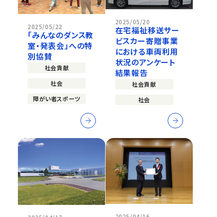
2025/05/20
2025/05/22
在宅福祉移送サー
「みんなのダンス教
ビスカー寄贈事業
室・発表会」への特
における車両利用
別協賛
状況のアンケート
社会貢献
結果報告
社会
社会貢献
障がい者スポーツ
社会
2025/04/16