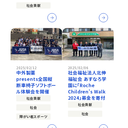
社会貢献
2025/02/12
2025/02/06
中外製薬
社会福祉法人北伸
presents全国縦
福祉会 あすなろ学
断⾞椅⼦ソフトボー
園に「Roche
ル体験会を開催
Children’s Walk
2024」募金を寄付
社会貢献
社会貢献
社会
社会
障がい者スポーツ