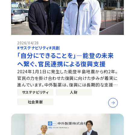
2026/04/28
#サステナビリティ
#共創
「自分にできることを」―能登の未来
へ繋ぐ、官民連携による復興支援
2024年1月1日に発生した能登半島地震から約2年。
官民の力を掛け合わせた復興に向けた歩みが着実に
進んでいます。中外製薬は、復興には長期的な支援が
不可欠であると考え、2025年7月から「能登官民連携
サステナビリティ
人財
復興センター」へ1年ごとに社員を派遣しています。今
社会貢献
回は、復興支援の最前線で実務をリードする中橋さん
（同センター...