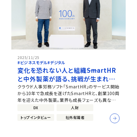
2025/11/25
#ビジネスモデル
#デジタル
変化を恐れない人と組織――SmartHR
と中外製薬が語る、挑戦が生まれる
環境づくり
クラウド人事労務ソフト「SmartHR」のサービス開始
から10年で急成長を遂げたSmartHRと、創業100周
年を迎えた中外製薬。業界も成長フェーズも異なりま
すが、両社に共通するのは失敗を恐れず挑戦し学び
DX
人財
続ける姿勢です。市場や技術の変化が激しい時代にお
トップインタビュー
社外有識者
いて、企業を持続的に成長させる原動力は何か、組織
やリーダーはど...