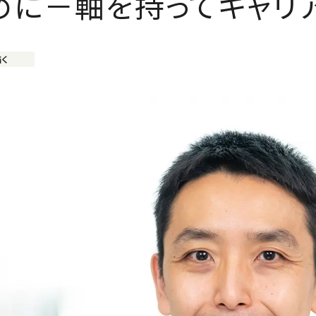
めに－軸を持ってキャリ
描く