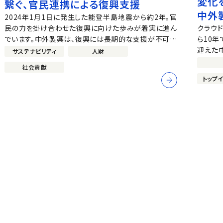
変化を
繋ぐ、官民連携による復興支援
中外
2024年1月1日に発生した能登半島地震から約2年。官
づく
民の力を掛け合わせた復興に向けた歩みが着実に進ん
クラウド
でいます。中外製薬は、復興には長期的な支援が不可欠
ら10年
であると考え、2025年7月から「能登官民連携復興セン
迎えた
サステナビリティ
人財
ター」へ1年ごとに社員を派遣しています。今回は、復興
両社に
社会貢献
支援の最前線で実務をリードする中橋さん（同センタ
勢です
トップ
ー...
を持続
はど...