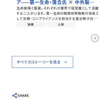
ア——第一生命・落合氏 × 中外製薬・
小野澤が語る「挑戦と偶然と、積み重
生命保険と製薬。それぞれの業界で経営層として活躍
する二人がいます。 第一生命の取締役常務執行役員と
ね」
して法務・コンプライアンスを担当する落合敦子氏と、
中外製薬 上席執行役員 デジタルトランスフォーメーシ
採用
人財
ョン、事業開発、CVF(特命)統括...
すべてのストーリーを見る
SHARE