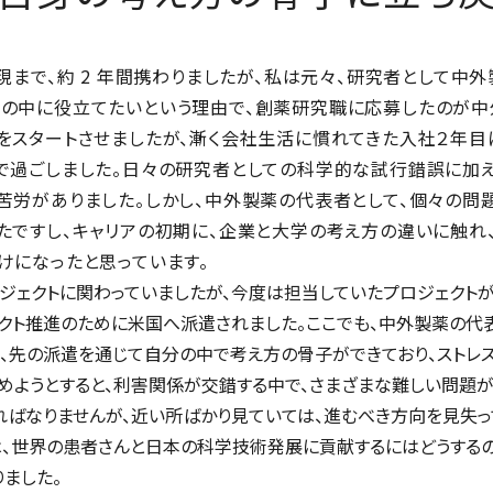
現まで、約 2 年間携わりましたが、私は元々、研究者として中
の中に役立てたいという理由で、創薬研究職に応募したのが中
をスタートさせましたが、漸く会社生活に慣れてきた入社２年目
で過ごしました。日々の研究者としての科学的な試行錯誤に加
苦労がありました。しかし、中外製薬の代表者として、個々の問
たですし、キャリアの初期に、企業と大学の考え方の違いに触れ
けになったと思っています。
クトに関わっていましたが、今度は担当していたプロジェクトが米国
ェクト推進のために米国へ派遣されました。ここでも、中外製薬の代
、先の派遣を通じて自分の中で考え方の骨子ができており、ストレス
めようとすると、利害関係が交錯する中で、さまざまな難しい問題が
ばなりませんが、近い所ばかり見ていては、進むべき方向を見失っ
は、世界の患者さんと日本の科学技術発展に貢献するにはどうする
ました。