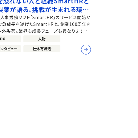
恐れない人と組織――SmartHRと
製薬が語る、挑戦が生まれる環境
り
人事労務ソフト「SmartHR」のサービス開始か
で急成長を遂げたSmartHRと、創業100周年を
中外製薬。業界も成長フェーズも異なりますが、
共通するのは失敗を恐れず挑戦し学び続ける姿
DX
人財
。市場や技術の変化が激しい時代において、企業
インタビュー
社外有識者
的に成長させる原動力は何か、組織やリーダー