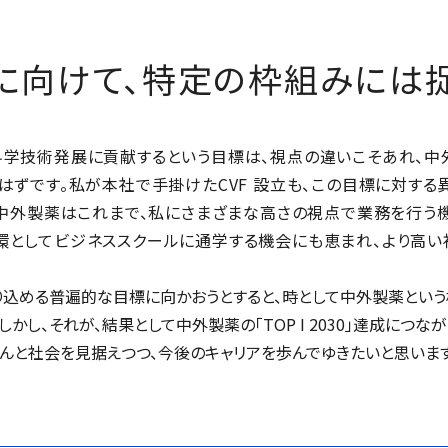
に向けて、特定の枠組みには
科学技術発展に貢献するという目標は、視点の違いこそあれ、中
はずです。私が本社で手掛けたCVF 設立も、この目標に対す
、中外製薬はこれまで、私にさまざまな高さの視点で業務を行う
環としてビジネススクールに通学する機会にも恵まれ、より高い
込める普遍的な目標に向かおうとすると、時として中外製薬とい
かし、それが、結果として中外製薬の「TOP I 2030」達成につな
に患者さんと社会を見据えつつ、今後のキャリアを歩んでゆきたいと思います