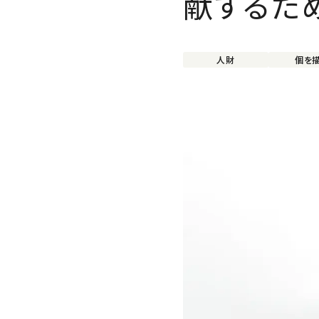
献するた
人財
個を