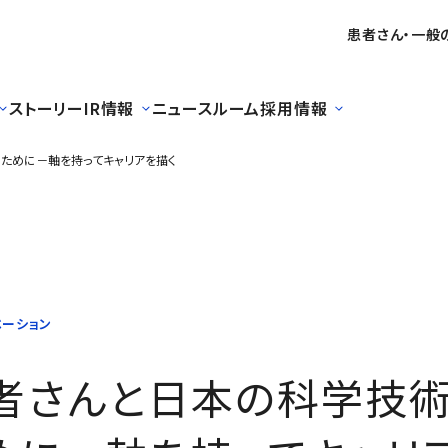
患者さん・一般
ストーリー
IR情報
ニュースルーム
採用情報
ために－軸を持ってキャリアを描く
学技術発展に貢献するために－軸を持ってキャリアを描く
ベーション
者さんと日本の科学技