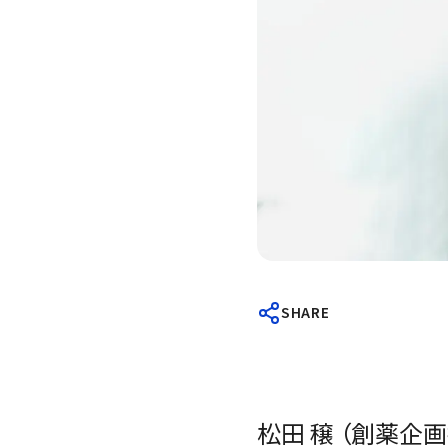
SHARE
松田 穣 （創薬企画推