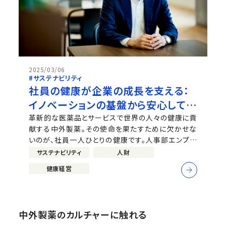
2025/03/06
#サステナビリティ
社員の健康が企業の成長を支える：
イノベーションの基盤から安心して働
く環境整備まで社員と共に歩む健康
革新的な医薬品とサービスで世界の人々の健康に貢
献する中外製薬。その使命を果たすために欠かせな
経営
いのが、社員一人ひとりの健康です。人事部エンプロ
イーサポートグループの山本秀一が、がん検診受診率
サステナビリティ
人財
向上、健康支援アプリ活用、メンタルヘルスケアなど、
健康経営
中外製薬の先進的な健康経営への取り組みについて
詳しく語ります。
中外製薬のカルチャーに触れる