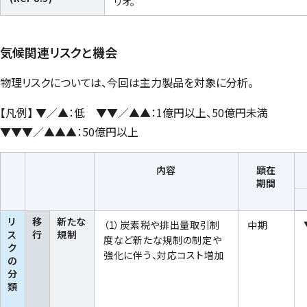
リオ。
気候関連リスクと機会
物理リスクについては、今回は主力製品を対象に分析。
【凡例】 ▼／▲：低 ▼▼／▲▲：1億円以上、50億円未満
▼▼▼／▲▲▲：50億円以上
内容
顕在
期間
リ
移
新たな
（1）炭素税や排出量取引制
中期
ス
行
規制
度など新たな規制の制定や
ク
強化に伴う、対応コスト増加
の
分
類