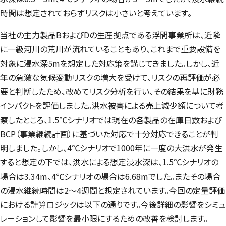
時間は想定されておらずリスクは小さいと考えています。
当社の主力製品BおよびDの生産拠点である浮間事業所は、近隣
に一級河川の荒川が流れていることもあり、これまで重要設備を
対象に浸水深5mを想定した対応策を講じてきました。しかし、近
年の急激な気候変動リスクの増大を受けて、リスクの再評価が必
要と判断したため、改めてリスク分析を行い、その結果を基に財務
インパクトを評価しました。洪水被害による売上減少額について考
察したところ、1.5℃シナリオでは現在の各製品の在庫日数および
BCP（事業継続計画）に基づいた対応で十分対応できることが判
明しました。しかし、4℃シナリオで1000年に一度の大洪水が発生
すると想定の下では、洪水による想定浸水深は、1.5℃シナリオの
場合は3.34m、4℃シナリオの場合は6.68mでした。またその場合
の浸水継続時間は2～4週間と想定されています。今回の定量評価
における計算ロジックは以下の通りです。今後詳細の影響をシミュ
レーションして影響を最小限にするための改善を検討します。