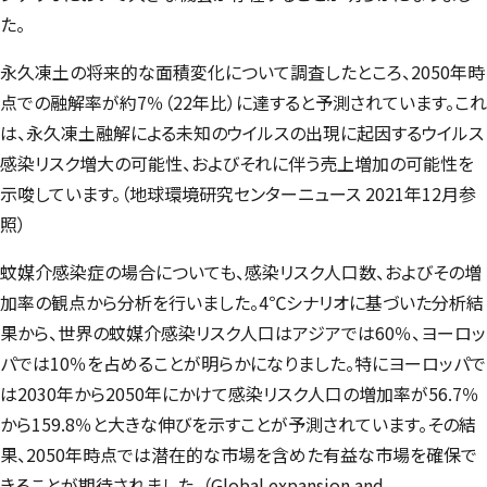
た。
永久凍土の将来的な面積変化について調査したところ、2050年時
点での融解率が約7％（22年比）に達すると予測されています。これ
は、永久凍土融解による未知のウイルスの出現に起因するウイルス
感染リスク増大の可能性、およびそれに伴う売上増加の可能性を
示唆しています。（地球環境研究センターニュース 2021年12月参
照）
蚊媒介感染症の場合についても、感染リスク人口数、およびその増
加率の観点から分析を行いました。4℃シナリオに基づいた分析結
果から、世界の蚊媒介感染リスク人口はアジアでは60％、ヨーロッ
パでは10％を占めることが明らかになりました。特にヨーロッパで
は2030年から2050年にかけて感染リスク人口の増加率が56.7％
から159.8％と大きな伸びを示すことが予測されています。その結
果、2050年時点では潜在的な市場を含めた有益な市場を確保で
きることが期待されました。（
Global expansion and