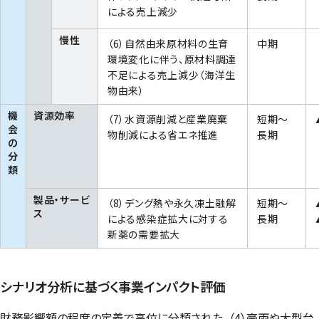
による売上減少
慢性
（6）自然由来原材料の生育
中期
環境変化に伴う、原材料調達
不足による売上減少（海洋生
物由来）
機
資源効率
（7）水資源削減と産業廃棄
短期～
会
物削減による省エネ推進
長期
の
分
類
製品・サービ
（8）デング熱や永久凍土融解
短期～
ス
による感染症拡大に対する
長期
新薬の需要拡大
シナリオ分析に基づく事業インパクト評価
財務影響額の程度の定義で高位に分類された、（4）豪雨や大型台