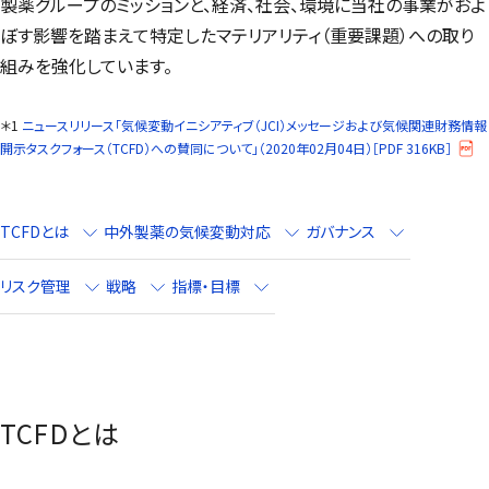
製薬グループのミッションと、経済、社会、環境に当社の事業がおよ
ぼす影響を踏まえて特定したマテリアリティ（重要課題）への取り
組みを強化しています。
＊1
ニュースリリース「気候変動イニシアティブ（JCI）メッセージおよび気候関連財務情報
開示タスクフォース（TCFD）への賛同について」（2020年02月04日）［PDF 316KB］
TCFDとは
中外製薬の気候変動対応
ガバナンス
リスク管理
戦略
指標・目標
TCFDとは