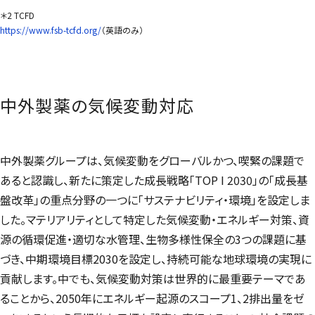
＊2 TCFD
https://www.fsb-tcfd.org/
（英語のみ）
中外製薬の気候変動対応
中外製薬グループは、気候変動をグローバルかつ、喫緊の課題で
あると認識し、新たに策定した成長戦略「
TOP I 2030
」の「成長基
盤改革」の重点分野の一つに「サステナビリティ・環境」を設定しま
した。マテリアリティとして特定した気候変動・エネルギー対策、資
源の循環促進・適切な水管理、生物多様性保全の3つの課題に基
づき、中期環境目標2030を設定し、持続可能な地球環境の実現に
貢献します。中でも、気候変動対策は世界的に最重要テーマであ
ることから、2050年にエネルギー起源のスコープ1、2排出量をゼ