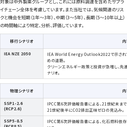
対象は中外製薬グループとし、これには原料調達を含めたサプラ
イチェーン全体を考慮しています。また当社では、気候関連のリス
クと機会を短期（1年～3年）、中期（3～5年）、長期（5～10年以上）
の時間軸により特定、分析、評価しています。
移行シナリオ
内
IEA NZE 2050
IEA World Energy Outlook2022
で示され
めの道筋。
クリーンエネルギー政策と投資が急増し、先
ナリオ。
物理シナリオ
内
SSP1-2.6
IPCC第6次評価報告書による、21世紀末ま
(RCP2.6)
21世紀後半にCO2排出正味ゼロの見込み。
SSP5-8.5
IPCC第6次評価報告書による、化石燃料
(RCP8.5)