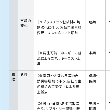
市場の
（2）プラスチック包装材の規
短期
変化
制強化に伴う、製品包装素材
変更による対応コスト増加
（3）再生可能エネルギーの普
中期
及によるエネルギーコスト上
昇
物
急性
（4）豪雨や大型台風等の自
短期～
理
然災害増加に伴う、自社の生
長期
産拠点の営業停止による売
上減少
（5）豪雨・台風・洪水増加に
短期～
伴う、サプライヤー調達寸断
長期