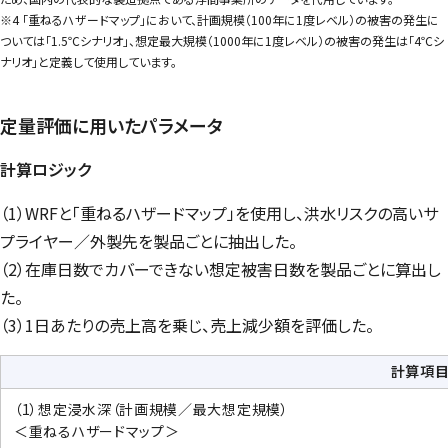
※4 「重ねるハザードマップ」において、計画規模（100年に1度レベル）の被害の発生に
ついては「1.5℃シナリオ」、想定最大規模（1000年に1度レベル）の被害の発生は「4℃シ
ナリオ」と定義して使用しています。
定量評価に用いたパラメータ
計算ロジック
（1）WRFと「重ねるハザードマップ」を使用し、洪水リスクの高いサ
プライヤー／外製先を製品ごとに抽出した。
（2）在庫日数でカバーできない想定被害日数を製品ごとに算出し
た。
（3）1日あたりの売上高を乗じ、売上減少額を評価した。
計算項
（1）想定浸水深（計画規模／最大想定規模）
＜重ねるハザードマップ＞