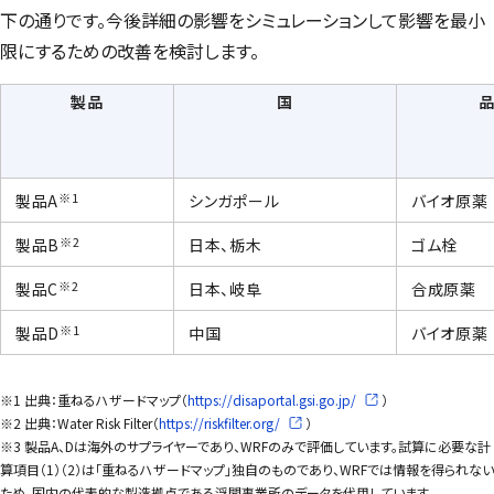
下の通りです。今後詳細の影響をシミュレーションして影響を最小
限にするための改善を検討します。
製品
国
※1
製品A
シンガポール
バイオ原薬
※2
製品B
日本、栃木
ゴム栓
※2
製品C
日本、岐阜
合成原薬
※1
製品D
中国
バイオ原薬
※1 出典：重ねるハザードマップ（
https://disaportal.gsi.go.jp/
）
※2 出典：
Water Risk Filter
（
https://riskfilter.org/
）
※3 製品A、Dは海外のサプライヤーであり、WRFのみで評価しています。試算に必要な計
算項目（1）（2）は「重ねるハザードマップ」独自のものであり、WRFでは情報を得られない
ため、国内の代表的な製造拠点である浮間事業所のデータを代用しています。