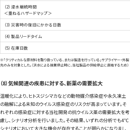
（2）浸水継続時間
＜重ねるハザードマップ＞
（3）災害時の復旧にかかる日数
（4）製品リードタイム
（5）在庫日数
※「クリティカルな原材料を取り扱っている、または製造を行っている」サプライヤー・外製
先のみを対象とした。（洪水による操業停止時に、当社製品の供給停止に直結するため）
（8）気候関連の疾患に対する、新薬の需要拡大
温暖化により、ヒトスジシマカなどの動物媒介感染症や永久凍土
の融解による未知のウイルス感染症のリスクが高まっています。そ
れぞれの感染症に対する当社開発の抗ウイルス薬の需要拡大を考
慮し、シナリオ分析を行いました。その結果、いずれの分析でも4℃
シナリオにおいて大きな機会が存在することが明らかになりまし