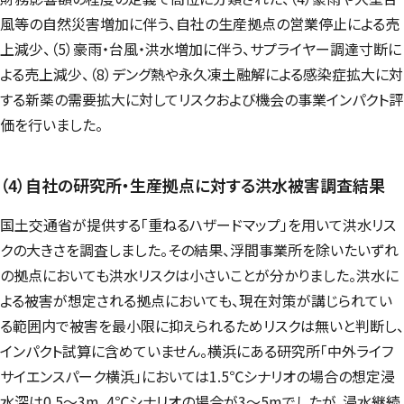
風等の自然災害増加に伴う、自社の生産拠点の営業停止による売
上減少、（5）豪雨・台風・洪水増加に伴う、サプライヤー調達寸断に
よる売上減少、（8）デング熱や永久凍土融解による感染症拡大に対
する新薬の需要拡大に対してリスクおよび機会の事業インパクト評
価を行いました。
（4）自社の研究所・生産拠点に対する洪水被害調査結果
国土交通省が提供する「重ねるハザードマップ」を用いて洪水リス
クの大きさを調査しました。その結果、浮間事業所を除いたいずれ
の拠点においても洪水リスクは小さいことが分かりました。洪水に
よる被害が想定される拠点においても、現在対策が講じられてい
る範囲内で被害を最小限に抑えられるためリスクは無いと判断し、
インパクト試算に含めていません。横浜にある研究所「中外ライフ
サイエンスパーク横浜」においては1.5℃シナリオの場合の想定浸
水深は0.5～3m、4℃シナリオの場合が3～5mでしたが、浸水継続