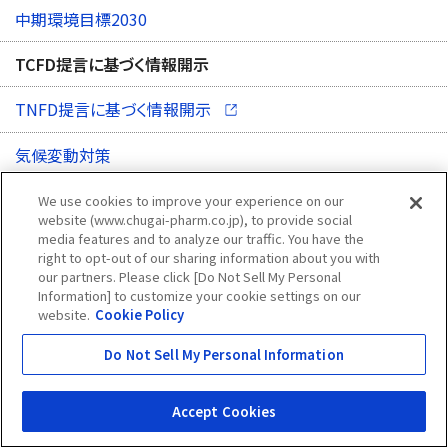
中期環境目標2030
TCFD提言に基づく情報開示
（別ウィンドウで開く）
TNFD提言に基づく情報開示
気候変動対策
循環型資源利用
We use cookies to improve your experience on our
website (www.chugai-pharm.co.jp), to provide social
media features and to analyze our traffic. You have the
生物多様性保全
right to opt-out of our sharing information about you with
our partners. Please click [Do Not Sell My Personal
教育・研修
Information] to customize your cookie settings on our
website.
Cookie Policy
環境投資
Do Not Sell My Personal Information
外部公表報告書
Accept Cookies