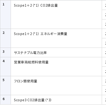
1
Scope
1＋2（*1） CO2排出量
2
Scope
1＋2（*1） エネルギー消費量
3
サステナブル電力比率
4
営業車両総燃料使用量
5
フロン類使用量
6
Scope
3 CO2排出量（*3）