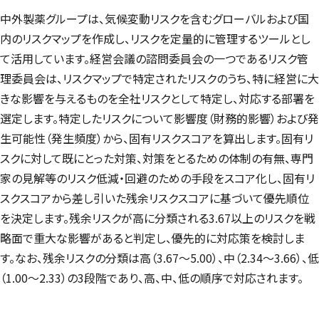
中外製薬グループは、気候変動リスクを含むグローバルおよび国
内のリスクマップを作成し、リスクを定量的に管理するツールとし
て活用しています。経営会議の諮問委員会の一つであるリスク管
理委員会は、リスクマップで特定されたリスクのうち、特に経営に大
きな影響を与えるものを全社リスクとして特定し、対応する部署を
選定します。特定したリスクについて影響度（財務的影響）および発
生可能性（発生頻度）から、固有リスクスコアを算出します。固有リ
スクに対して既にとった対策、対策をとるための体制の有無、専門
家の見解等のリスク低減・回避のための手段をスコア化し、固有リ
スクスコアから差し引いた残余リスクスコアに基づいて優先順位
を決定します。残余リスクが高に分類される3.67以上のリスクを戦
略面で重大な影響があると判定し、優先的に対応策を検討しま
す。なお、残余リスクの分類は高（3.67～5.00）、中（2.34～3.66）、低
（1.00～2.33）の3段階であり、高、中、低の順序で対応されます。