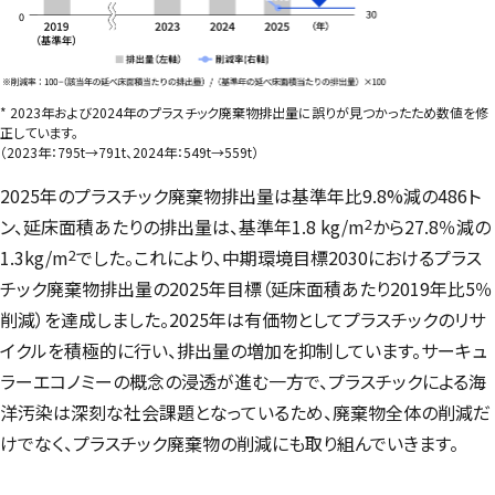
* 2023年および2024年のプラスチック廃棄物排出量に誤りが見つかったため数値を修
正しています。
（2023年：795t→791t、2024年：549t→559t）
2025年のプラスチック廃棄物排出量は基準年比9.8%減の486ト
2
ン、延床面積あたりの排出量は、基準年1.8 kg/m
から27.8％減の
2
1.3kg/m
でした。これにより、中期環境目標2030におけるプラス
チック廃棄物排出量の2025年目標（延床面積あたり2019年比5％
削減）を達成しました。2025年は有価物としてプラスチックのリサ
イクルを積極的に行い、排出量の増加を抑制しています。サーキュ
ラーエコノミーの概念の浸透が進む一方で、プラスチックによる海
洋汚染は深刻な社会課題となっているため、廃棄物全体の削減だ
けでなく、プラスチック廃棄物の削減にも取り組んでいきます。