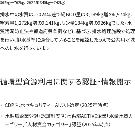
362kg→762kg、 2024年 345kg→742kg）
排水中の水質は、2024年差で総BOD量は3,189kg増の6,974kg、
窒素量1,272kg増の9,141kg、リン量184kg増の926kgでした。水
質汚濁防止法や都道府県条例などに基づき、排水処理施設で処理
を行い、排水基準に適合していることを確認したうえで公共用水域
への排水を行っています。
循環型資源利用に関する認証・情報開示
*1
CDP
：水セキュリティ Aリスト選定（2025年時点）
*2
水循環企業登録・認証制度
：水循環ACTIVE企業「水量水質カ
テゴリー」「人材資金カテゴリー」認証（2025年時点）