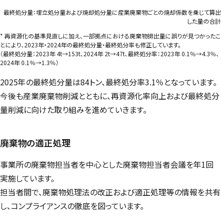
最終処分量：埋立処分量および焼却処分量に産業廃棄物ごとの焼却係数を乗じて算出
した量の合計
* 再資源化の基準見直しに加え、一部拠点における廃棄物排出量に誤りが見つかったこ
とにより、2023年・2024年の最終処分量・最終処分率も修正しています。
（最終処分量：2023年 4t→153t、2024年 2t→47t、最終処分率：2023年 0.1％→4.3％、
2024年 0.1％→1.3％）
2025年の最終処分量は84トン、最終処分率3.1％となっています。
今後も産業廃棄物削減とともに、再資源化率向上および最終処分
量削減に向けた取り組みを進めていきます。
廃棄物の適正処理
事業所の廃棄物担当者を中心とした廃棄物担当者会議を年1回
実施しています。
担当者間で、廃棄物処理法の改正および適正処理等の情報を共有
し、コンプライアンスの徹底を図っています。