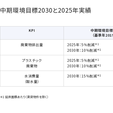
中期環境目標2030と2025年実績
KPI
中期環境目標2
（基準年201
＊1
廃棄物排出量
2025年：5％削減
＊1
2030年：10％削減
＊1
プラスチック
2025年：5％削減
＊1
廃棄物
2030年：10％削減
＊1
水消費量
2030年：15％削減
（取水量）
＊1 延床面積あたり（賃貸物件を除く）