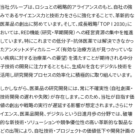
当社グループは、ロシュとの戦略的アライアンスのもと、自社の強
みであるサイエンス力と技術力をさらに強化することで、革新的な
医薬品の創出に努めています。そして、成長戦略「
TOP I 2030
」に
おいては、RED機能（研究・早期開発）への経営資源の集中を推進
しています。特にこれまでの低分子・抗体医薬では解決できなかっ
たアンメットメディカルニーズ（有効な治療方法が見つかっていな
い疾病に対する治療薬への要望）を満たすことが期待される中分
子技術の開発に注力するとともに、生成AIを含むデジタル技術を
活用し研究開発プロセスの効率化に積極的に取り組んでいます。
しかしながら、医薬品の研究開発には、常に不確実性（自社創薬・
技術開発の遅れや失敗）が存在します。このため、当社が目指す価
値の創出や戦略の実行が遅延する影響が想定されます。さらにサ
イエンス、医薬品開発、デジタルという日進月歩の分野では、破壊
的な新技術・ソリューションや競争優位性の高い革新的な製品な
どの出現により、自社技術・プロジェクトの価値低下や開発計画の