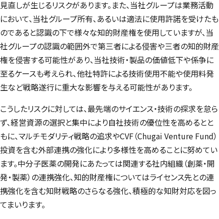
見直しが生じるリスクがあります。また、当社グループは業務活動
において、当社グループ所有、あるいは適法に使用許諾を受けたも
のであると認識の下で様々な知的財産権を使用していますが、当
社グループの認識の範囲外で第三者による侵害や三者の知的財産
権を侵害する可能性があり、当社技術・製品の価値低下や係争に
至るケースも考えられ、他社特許による技術使用不能や使用料発
生など戦略遂行に重大な影響を与える可能性があります。
こうしたリスクに対しては、最先端のサイエンス・技術の探求を怠ら
ず、経営資源の選択と集中により自社技術の優位性を高めるとと
もに、マルチモダリティ戦略の追求やCVF（
Chugai Venture Fund
）
投資を含む外部連携の強化により多様性を高めることに努めてい
ます。中分子医薬の開発にあたっては関連する社内組織（創薬・開
発・製薬）の連携強化、知的財産権についてはライセンス先との連
携強化を含む知財戦略のさらなる強化、積極的な知財対応を図っ
てまいります。