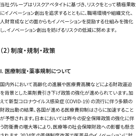
当社グループはリスクアペタイトに基づき、リスクをとって積極果敢
にイノベーション創出を追求するとともに、職場環境や組織文化、
人財育成などの面からもイノベーションを奨励する仕組みを強化
し、イノベーション創出を妨げるリスクの低減に努めます。
（2）制度・規制・政策
I. 医療制度・薬事規制について
国内外において高齢化の進展や医療費高騰などによる財政逼迫
を背景とした薬剤費引き下げ政策の強化が進められています。加
えて新型コロナウイルス感染症（
COVID-19
）の流行に伴う多額の
財政出動の結果、各国が進める医療費抑制はさらに加速すること
が予想されます。日本においては昨今の安全保障政策の強化に伴
う防衛費の増大等により、医療等の社会保障財政への影響も懸念
されます。2024年の薬価制度改革で医薬品のイノベーションに対