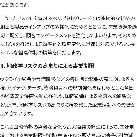
性があります。
こうしたリスクに対応するべく、当社グループでは連続的な新薬の
創出と製品ラインアップの多様化に努めるとともに、営業資源を適
切に配分し、顧客エンゲージメントを強化してまいります。そのため
にもDXの推進による効率化と環境変化に迅速に対応できるフレキ
シブルな組織体制の構築を目指します。
II. 地政学リスクの高まりによる事業制限
ウクライナ紛争や台湾情勢などの各国間の緊張の高まりによる人
権、ハイテク、データ、戦略物資への規制強化をはじめとした各国
の経済安全保障法制の強化や、国際紛争による物流への影響な
ど、近年、地政学リスクの高まりに端を発した企業活動への影響が
出てきています。
これら国際情勢の急激な変化や武力衝突の発生によって、関連地
域における事業制限・撤退（生産・R&D・販売拠点の喪失、利益減