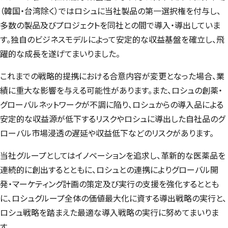
（韓国・台湾除く）ではロシュに当社製品の第一選択権を付与し、
多数の製品及びプロジェクトを同社との間で導入・導出していま
す。独自のビジネスモデルによって安定的な収益基盤を確立し、飛
躍的な成長を遂げてまいりました。
これまでの戦略的提携における合意内容が変更となった場合、業
績に重大な影響を与える可能性があります。また、ロシュの創薬・
グローバルネットワークが不調に陥り、ロシュからの導入品による
安定的な収益源が低下するリスクやロシュに導出した自社品のグ
ローバル市場浸透の遅延や収益低下などのリスクがあります。
当社グループとしてはイノベーションを追求し、革新的な医薬品を
連続的に創出するとともに、ロシュとの連携によりグローバル開
発・マーケティング計画の策定及び実行の支援を強化するととも
に、ロシュグループ全体の価値最大化に資する導出戦略の実行と、
ロシュ戦略を踏まえた最適な導入戦略の実行に努めてまいりま
す。