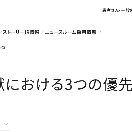
患者さん・一般
ストーリー
IR情報
ニュースルーム
採用情報
分野
献における3つの優
会