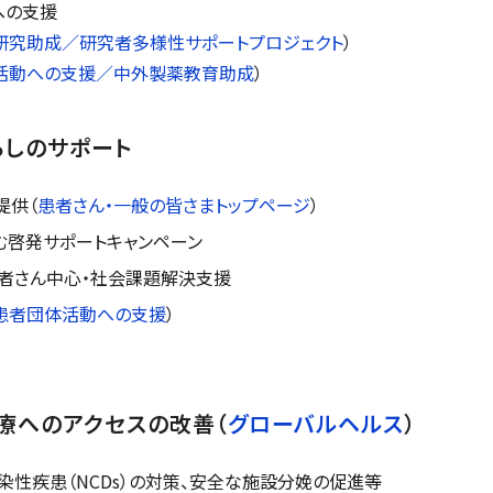
への支援
研究助成／研究者多様性サポートプロジェクト
）
活動への支援／中外製薬教育助成
）
らしのサポート
提供（
患者さん・一般の皆さまトップページ
）
む啓発サポートキャンペーン
者さん中心・社会課題解決支援
患者団体活動への支援
）
療へのアクセスの改善（
グローバルヘルス
）
性疾患（NCDs）の対策、安全な施設分娩の促進等