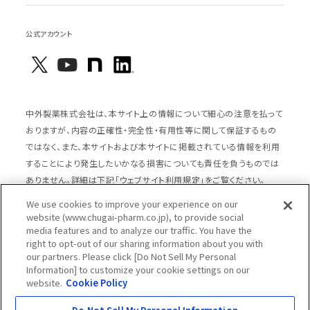
公式アカウント
中外製薬株式会社は、本サイト上の情報について細心の注意を払って
おりますが、内容の正確性・完全性・有用性等に関して保証するもの
ではなく、また、本サイトおよび本サイトに掲載されている情報を利用
することにより発生したいかなる損害についても責任を負うものでは
ありません。詳細は下記「ウェブサイト利用規定」をご覧ください。
We use cookies to improve your experience on our
website (www.chugai-pharm.co.jp), to provide social
media features and to analyze our traffic. You have the
サイトマップ
ウェブサイト利用規定
right to opt-out of our sharing information about you with
個人情報の取扱いのご案内
ソーシャルメディアポリシー
our partners. Please click [Do Not Sell My Personal
Information] to customize your cookie settings on our
推奨閲覧環境
ウェブアクセシビリティ対応
website.
Cookie Policy
Cookieポリシー
中外製薬グループプライバシー宣言