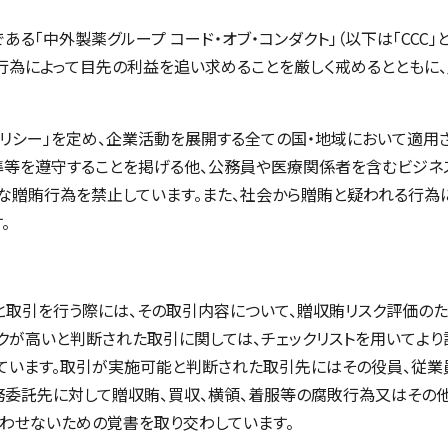
る「中外製薬グループ コード・オブ・コンダクト」（以下は「CCC」
行為によって目先の利益を追い求めることを厳しく戒めるとともに
ポリシー」を定め、企業活動を展開する全ての国・地域において適用
準等を遵守することを掲げる他、公務員や医療関係者を含むビジネ
な贈賄行為を禁止しています。また、社会から贈賄と疑われる行為
。
と取引を行う際には、その取引内容について、贈収賄リスク評価のた
クが高いと判断された取引に関しては、チェックリストを用いてより
ています。取引が実施可能と判断された取引先にはその役員、従業員
業務委託先に対して贈収賄、買収、横領、着服等の腐敗行為又はその
わせないための覚書を取り交わしています。