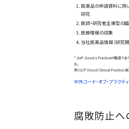
医薬品の申請資料に用
研究
医師・研究者主導型の
医療情報の収集
当社医薬品情報（研究開
* GxP：
Good x Practice
の略語であ
る。
例）GCP（
Good Clinical Practice
；
中外コード・オブ・プラクテ
腐敗防止へ