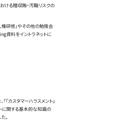
における贈収賄・汚職リスクの
人権研修」やその他の勉強会
ning
資料をイントラネットに
、「『カスタマーハラスメント』
ントに関する基本的な知識の
た。