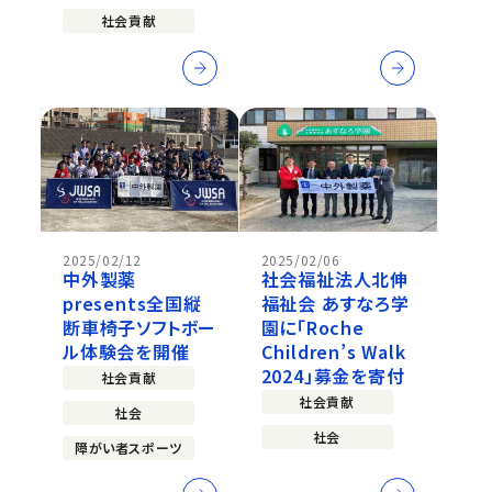
社会貢献
2025/02/12
2025/02/06
中外製薬
社会福祉法人北伸
presents全国縦
福祉会 あすなろ学
断⾞椅⼦ソフトボー
園に「Roche
ル体験会を開催
Children’s Walk
2024」募金を寄付
社会貢献
社会貢献
社会
社会
障がい者スポーツ