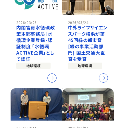
2026/03/26
2026/03/24
内閣官房水循環政
中外ライフサイエン
策本部事務局：水
スパーク横浜が第
循環企業登録・認
45回緑の都市賞
証制度 「水循環
[緑の事業活動部
ACTIVE企業」とし
門] 国土交通大臣
て認証
賞を受賞
地球環境
地球環境
2026/03/11
2026/03/04