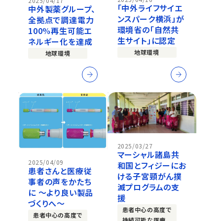
2025/04/17
「中外ライフサイエ
中外製薬グループ、
ンスパーク横浜」が
全拠点で調達電力
環境省の「自然共
100%再生可能エ
生サイト」に認定
ネルギー化を達成
地球環境
地球環境
2025/03/27
マーシャル諸島共
2025/04/09
和国とフィジーにお
患者さんと医療従
ける子宮頸がん撲
事者の声をかたち
滅プログラムの支
に ～より良い製品
援
づくりへ～
患者中心の高度で
患者中心の高度で
持続可能な医療