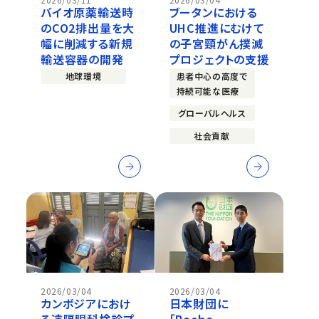
バイオ原薬輸送時
ブータンにおける
のCO2排出量を大
UHC推進にむけて
幅に削減する新規
の子宮頸がん撲滅
輸送容器の開発
プロジェクトの支援
地球環境
患者中心の高度で
持続可能な医療
グローバルヘルス
社会貢献
2026/03/04
2026/03/04
カンボジアにおけ
日本財団に
る遠隔眼科検診プ
「Roche