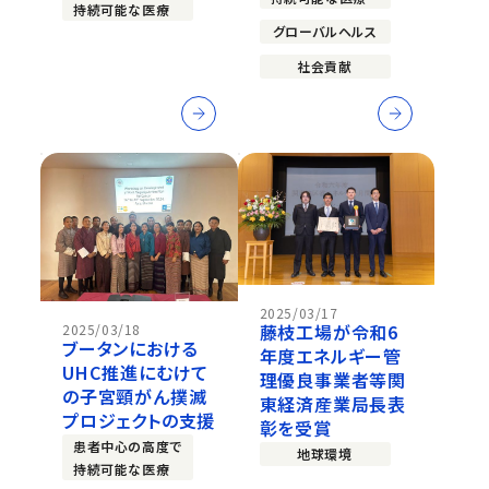
持続可能な医療
グローバルヘルス
社会貢献
2025/03/17
藤枝工場が令和6
2025/03/18
ブータンにおける
年度エネルギー管
UHC推進にむけて
理優良事業者等関
の子宮頸がん撲滅
東経済産業局長表
プロジェクトの支援
彰を受賞
患者中心の高度で
地球環境
持続可能な医療