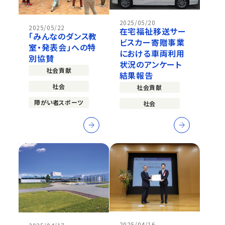
2025/05/20
2025/05/22
在宅福祉移送サー
「みんなのダンス教
ビスカー寄贈事業
室・発表会」への特
における車両利用
別協賛
状況のアンケート
社会貢献
結果報告
社会
社会貢献
障がい者スポーツ
社会
2025/04/16