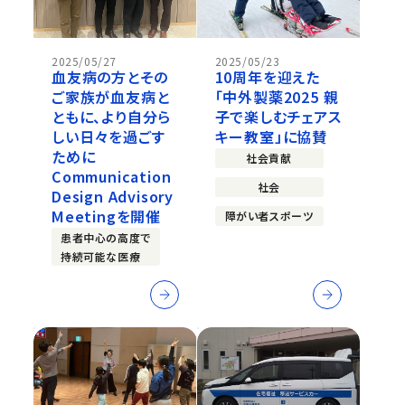
2025/05/27
2025/05/23
血友病の方とその
10周年を迎えた
ご家族が血友病と
「中外製薬2025 親
ともに、より自分ら
子で楽しむチェアス
しい日々を過ごす
キー教室」に協賛
ために
社会貢献
Communication
社会
Design Advisory
Meetingを開催
障がい者スポーツ
患者中心の高度で
持続可能な医療