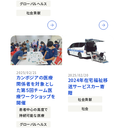
グローバルヘルス
社会貢献
2025/02/21
2025/02/20
カンボジアの医療
2024年在宅福祉移
関係者を対象とし
送サービスカー寄
た第５回チーム医
贈
療ワークショップを
社会貢献
開催
社会
患者中心の高度で
持続可能な医療
グローバルヘルス