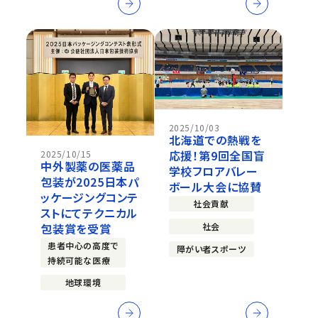
2025/10/03
北海道での熱戦を
応援！第9回全国盲
2025/10/15
中外製薬の医薬品
学校フロアバレー
包装が2025日本パ
ボール大会に協賛
ッケージングコンテ
社会貢献
ストにてテクニカル
社会
包装賞を受賞
患者中心の高度で
障がい者スポーツ
持続可能な医療
地球環境