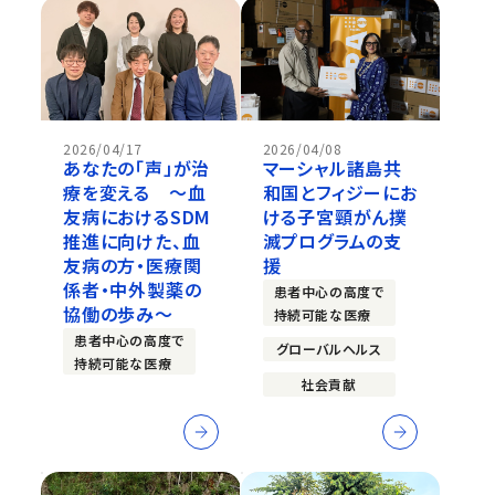
2026/04/17
2026/04/08
あなたの「声」が治
マーシャル諸島共
療を変える ～血
和国とフィジーにお
友病におけるSDM
ける子宮頸がん撲
推進に向けた、血
滅プログラムの支
友病の方・医療関
援
係者・中外製薬の
患者中心の高度で
協働の歩み～
持続可能な医療
患者中心の高度で
グローバルヘルス
持続可能な医療
社会貢献