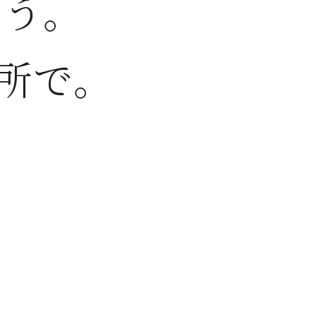
う。
所で。