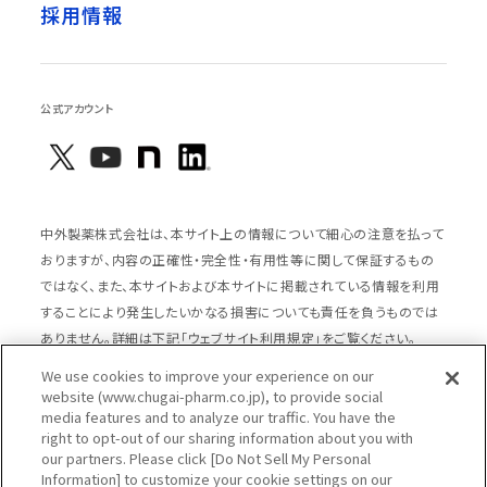
採用情報
公式アカウント
中外製薬株式会社は、本サイト上の情報について細心の注意を払って
おりますが、内容の正確性・完全性・有用性等に関して保証するもの
ではなく、また、本サイトおよび本サイトに掲載されている情報を利用
することにより発生したいかなる損害についても責任を負うものでは
ありません。詳細は下記「ウェブサイト利用規定」をご覧ください。
We use cookies to improve your experience on our
website (www.chugai-pharm.co.jp), to provide social
media features and to analyze our traffic. You have the
サイトマップ
ウェブサイト利用規定
right to opt-out of our sharing information about you with
個人情報の取扱いのご案内
ソーシャルメディアポリシー
our partners. Please click [Do Not Sell My Personal
Information] to customize your cookie settings on our
推奨閲覧環境
ウェブアクセシビリティ対応