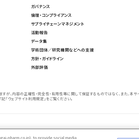
ガバナンス
倫理・コンプライアンス
サプライチェーンマネジメント
活動報告
データ集
学術団体／研究機関などへの支援
方針・ガイドライン
外部評価
すが、内容の正確性・完全性・有用性等に関して保証するものではなく、また、本サ
記「ウェブサイト利用規定」をご覧ください。
ポリシー
推奨閲覧環境
ウェブアクセシビリティ対応
Cookieポリシー
中外製薬グループプライ
ai-pharm.co.jp), to provide social media