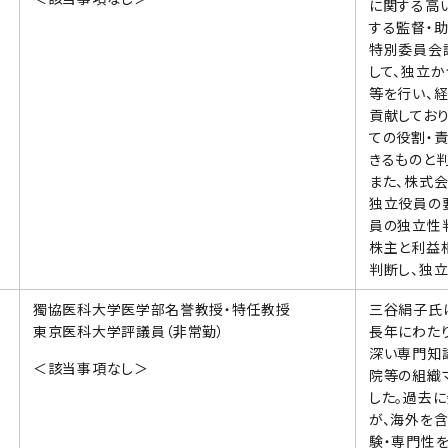
に関する高
する監督・助
特別委員会
して、独立
等を行い、
貢献してお
ての役割・
きるものと判
また、株式
独立役員の
員の独立性
株主と利益
判断し、独立
獨協医科大学医学部名誉教授・特任教授
三谷絹子氏
東京医科大学評議員（非常勤）
長年にわた
深い専門知識
＜該当事項なし＞
院等の組織
した。過去
が、海外を
験・専門性