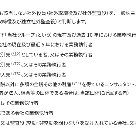
も該当しない社外役員（社外取締役及び社外監査役）を、一般株主
取締役及び独立社外監査役）と判断します。
下「当社グループ」という）の現在及び過去 10 年における業務執
社の現在及び最近 5 年における業務執行者
（注2）
取引先
としている者、又はその業務執行者
（注2）
取引先
、又はその業務執行者
（注3）
借入先
、又はその業務執行者
（注4）
報酬以外に多額の金銭その他の財産
を得ているコンサルタント
者が法人、組合等の団体である場合は、当該団体に所属する者）
又はその業務執行者
主である会社の業務執行者
又は監査役（常勤・非常勤を問わない）を受け入れている会社、又