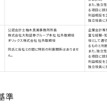
また、独立
る項目に該
利益相反を
独立役員に
公認会計士柚木真美事務所所長
企業会計専
株式会社大和証券グループ本社 社外取締役
富な経験・
オリックス株式会社 社外取締役
役として適
るものと判断
同氏と当社との間に特別の利害関係はありませ
また、独立
ん。
る項目に該
利益相反を
独立役員に
基準