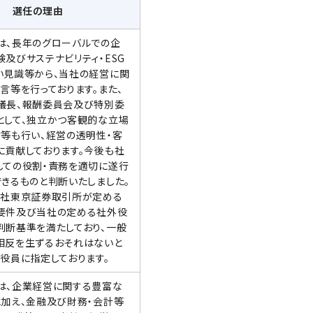
選任の理由
は、長年のグローバルでの企
及びサステナビリティ・ESG
い見識等から、当社の経営に関
言等を行っております。また、
議長、報酬委員会及び特別委
として、独立かつ客観的な立場
言等も行い、経営の透明性・客
に貢献しております。今後も社
しての役割・責務を適切に遂行
できるものと判断いたしました。
会社東京証券取引所が定める
要件及び当社の定める社外役
判断基準を満たしており、一般
相反を生ずるおそれはないと
役員に指定しております。
は、企業経営に関する豊富な
に加え、金融及び財務・会計等