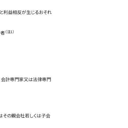
と利益相反が生じるおそれ
（注1）
行者
、会計専門家又は法律専門
はその親会社若しくは子会