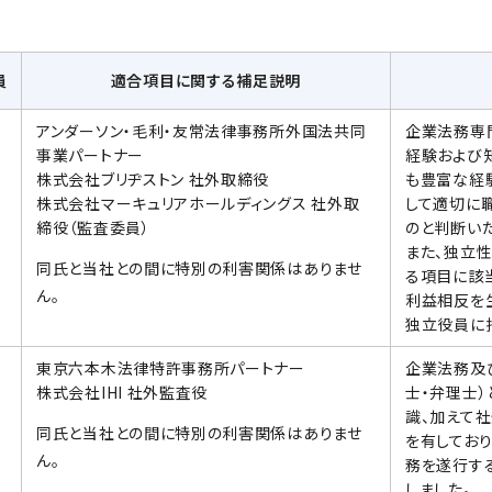
員
適合項目に関する補足説明
アンダーソン・毛利・友常法律事務所外国法共同
企業法務専
事業パートナー
経験および
株式会社ブリヂストン 社外取締役
も豊富な経
株式会社マーキュリアホールディングス 社外取
して適切に
締役（監査委員）
のと判断いた
また、独立
同氏と当社との間に特別の利害関係はありませ
る項目に該
ん。
利益相反を
独立役員に
東京六本木法律特許事務所パートナー
企業法務及
株式会社IHI 社外監査役
士・弁理士
識、加えて
同氏と当社との間に特別の利害関係はありませ
を有してお
ん。
務を遂行す
しました。