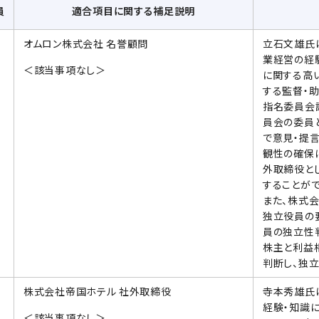
員
適合項目に関する補足説明
オムロン株式会社 名誉顧問
立石文雄氏
業経営の経験
＜該当事項なし＞
に関する高
する監督・助
指名委員会
員会の委員
で意見・提
観性の確保
外取締役と
することが
また、株式
独立役員の
員の独立性
株主と利益
判断し、独立
株式会社帝国ホテル 社外取締役
寺本秀雄氏
経験・知識
＜該当事項なし＞