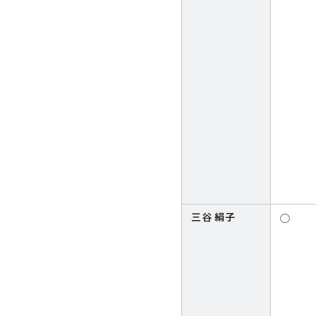
三谷 絹子
◯