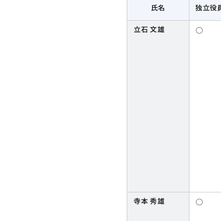
氏名
独立役
立石 文雄
◯
寺本 秀雄
◯