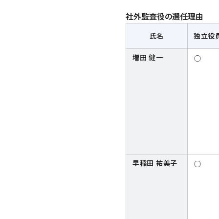
社外監査役の選任理由
氏名
独立役
増田 健一
◯
早稲田 祐美子
◯