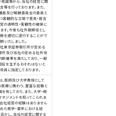
い見識等から、当社の経営に関
言等を行っております。また、
議長及び報酬委員会の委員と
かつ客観的な立場で意見・提言
経営の透明性・客観性の確保に
ります。今後も社外取締役とし
責務を適切に遂行することがで
断いたしました。
会社東京証券取引所が定める
要件及び当社の定める社外役
判断基準を満たしており、一般
相反を生ずるおそれはないと
役員に指定しております。
は、医師及び大学教授として
り医療に携わり、豊富な経験と
を有しており、また、大学・病
マネジメントを担ってこられま
に会社経営の経験はありません
含めた医学・薬学における経
を活かし、当社の経営に関する