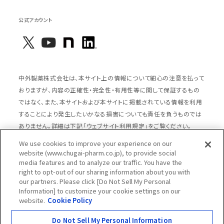
公式アカウント
中外製薬株式会社は、本サイト上の情報について細心の注意を払って
おりますが、内容の正確性・完全性・有用性等に関して保証するもの
ではなく、また、本サイトおよび本サイトに掲載されている情報を利用
することにより発生したいかなる損害についても責任を負うものでは
ありません。詳細は下記「ウェブサイト利用規定」をご覧ください。
We use cookies to improve your experience on our
website (www.chugai-pharm.co.jp), to provide social
media features and to analyze our traffic. You have the
サイトマップ
ウェブサイト利用規定
right to opt-out of our sharing information about you with
個人情報の取扱いのご案内
ソーシャルメディアポリシー
our partners. Please click [Do Not Sell My Personal
Information] to customize your cookie settings on our
推奨閲覧環境
ウェブアクセシビリティ対応
website.
Cookie Policy
Cookieポリシー
中外製薬グループプライバシー宣言
Do Not Sell My Personal Information