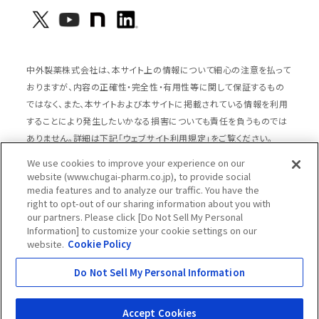
中外製薬株式会社は、本サイト上の情報について細心の注意を払って
おりますが、内容の正確性・完全性・有用性等に関して保証するもの
ではなく、また、本サイトおよび本サイトに掲載されている情報を利用
することにより発生したいかなる損害についても責任を負うものでは
ありません。詳細は下記「ウェブサイト利用規定」をご覧ください。
We use cookies to improve your experience on our
website (www.chugai-pharm.co.jp), to provide social
media features and to analyze our traffic. You have the
サイトマップ
ウェブサイト利用規定
right to opt-out of our sharing information about you with
個人情報の取扱いのご案内
ソーシャルメディアポリシー
our partners. Please click [Do Not Sell My Personal
Information] to customize your cookie settings on our
推奨閲覧環境
ウェブアクセシビリティ対応
website.
Cookie Policy
Cookieポリシー
中外製薬グループプライバシー宣言
Do Not Sell My Personal Information
Copyright © Chugai Pharmaceutical Co., Ltd.
All rights reserved.
Accept Cookies