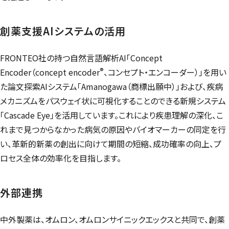
創薬支援AIシステムの活用
FRONTEO
社の持つ自然言語解析AI「
Concept
®
Encoder
（
concept encoder
、コンセプト・エンコーダー）」を用い
た論文探索AIシステム「
Amanogawa
（商標出願中）」および、疾病
メカニズムをパスウェイ状に可視化することのできる新規システム
「
Cascade Eye
」を活用しています。これにより疾患理解の深化、こ
れまで見つからなかった病気の原因やバイオマーカーの同定を行
い、革新的新薬の創出に向けて期間の短縮、成功確率の向上、プ
ロセス全体の効率化を目指します。
外部連携
中外製薬は、オムロン、オムロンサイニックエックスと共同で、創薬