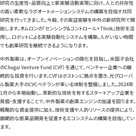
研究の生産性・品質向上と新実験活動実現に向け、人との共存性
の高い柔軟なラボオートメーションシステムの構築を目指す共同
研究を行ってきました。今般、その実証実験を中外の新研究所で開
始します。オムロンの「センシング&コントロール+
Think
」技術を活
用し、ロボットによる実験自動化システムを構築。人がいない時間
でも創薬研究を継続できるようになります。
中外製薬は、オープンイノベーションの強化を目指し、米国子会社
の
Chugai Venture Fund
（CVF）を通じて、ベンチャー企業への継
続的な投資を行います。CVFはボストンに拠点を置き、元グローバ
ル製薬大手のCVCベテランが率いる体制を整備しました。2024年
1月から本格始動し、革新的な技術を有するスタートアップ企業を
発掘・支援することで、中外製薬の創薬エンジンの加速を図ります。
戦略的な資金提供に加え、技術支援や人的リソースの提供により、
画期的な医薬品開発を促進するエコシステムの構築を目指してい
ます。