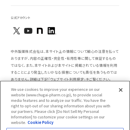
公式アカウント
中外製薬株式会社は、本サイト上の情報について細心の注意を払って
おりますが、内容の正確性・完全性・有用性等に関して保証するもの
ではなく、また、本サイトおよび本サイトに掲載されている情報を利用
することにより発生したいかなる損害についても責任を負うものでは
ありません。詳細は下記「ウェブサイト利用規定」をご覧ください。
We use cookies to improve your experience on our
website (www.chugai-pharm.co.jp), to provide social
media features and to analyze our traffic. You have the
サイトマップ
ウェブサイト利用規定
right to opt-out of our sharing information about you with
個人情報の取扱いのご案内
ソーシャルメディアポリシー
our partners. Please click [Do Not Sell My Personal
Information] to customize your cookie settings on our
推奨閲覧環境
ウェブアクセシビリティ対応
website.
Cookie Policy
Cookieポリシー
中外製薬グループプライバシー宣言