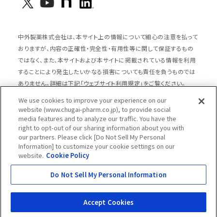
中外製薬株式会社は、本サイト上の情報について細心の注意を払って
おりますが、内容の正確性・完全性・有用性等に関して保証するもの
ではなく、また、本サイトおよび本サイトに掲載されている情報を利用
することにより発生したいかなる損害についても責任を負うものでは
ありません。詳細は下記「ウェブサイト利用規定」をご覧ください。
We use cookies to improve your experience on our
website (www.chugai-pharm.co.jp), to provide social
media features and to analyze our traffic. You have the
サイトマップ
ウェブサイト利用規定
right to opt-out of our sharing information about you with
個人情報の取扱いのご案内
ソーシャルメディアポリシー
our partners. Please click [Do Not Sell My Personal
Information] to customize your cookie settings on our
推奨閲覧環境
ウェブアクセシビリティ対応
website.
Cookie Policy
Cookieポリシー
中外製薬グループプライバシー宣言
Do Not Sell My Personal Information
Copyright © Chugai Pharmaceutical Co., Ltd.
All rights reserved.
Accept Cookies