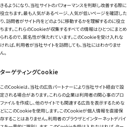
きるようになり、当社サイトのパフォーマンスを判断し改善する際に
役立ちます。最も人気があるページ、人気が低いページを確認した
り、訪問者がサイト内をどのように移動するかを理解するのに役立
ちます。これらの
Cookie
が収集するすべての情報はひとつにまとめ
られるので、匿名性が保たれています。この
Cookie
を受け入れな
ければ、利用者が当社サイトを訪問しても、当社にはわかりませ
ん。
ターゲティング
Cookie
この
Cookie
は、当社の広告パートナーにより当社サイト経由で設
定される場合があります。これらの企業は利用者の関心事のプロ
ファイルを作成し、他のサイトでも関連する広告を表示するためな
どにこの
Cookie
を使用します。この
Cookie
が個人情報を直接保
存することはありません。利用者のブラウザとインターネットデバイ
スを一意的に識別します。この
Cookie
を受け入れなければ、ター