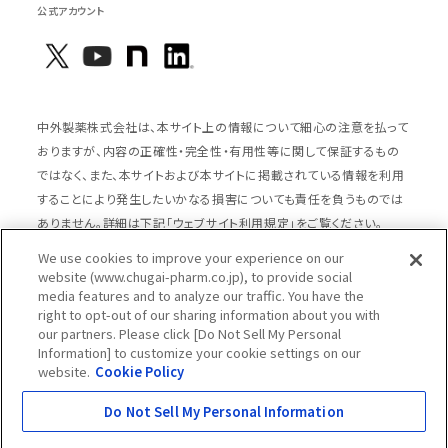
公式アカウント
中外製薬株式会社は、本サイト上の情報について細心の注意を払って
おりますが、内容の正確性・完全性・有用性等に関して保証するもの
ではなく、また、本サイトおよび本サイトに掲載されている情報を利用
することにより発生したいかなる損害についても責任を負うものでは
ありません。詳細は下記「ウェブサイト利用規定」をご覧ください。
We use cookies to improve your experience on our
website (www.chugai-pharm.co.jp), to provide social
media features and to analyze our traffic. You have the
サイトマップ
ウェブサイト利用規定
right to opt-out of our sharing information about you with
個人情報の取扱いのご案内
ソーシャルメディアポリシー
our partners. Please click [Do Not Sell My Personal
Information] to customize your cookie settings on our
推奨閲覧環境
ウェブアクセシビリティ対応
website.
Cookie Policy
Cookieポリシー
中外製薬グループプライバシー宣言
Do Not Sell My Personal Information
Copyright © Chugai Pharmaceutical Co., Ltd.
All rights reserved.