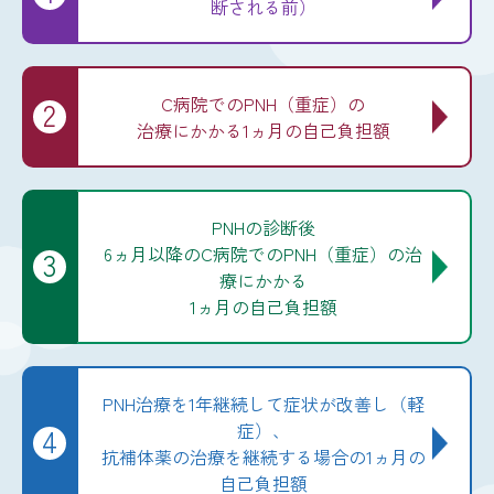
断
される前）
C病院でのPNH（重症）の
2
治
療にかかる1ヵ月
の自己負担額
PNHの診断後
6ヵ月以降のC病院でのPNH（重症）の治
3
療にかかる
1ヵ月の自己負担額
PNH治療を
1年継続して症状が
改善し（軽
症）、
4
抗補体薬の治療を継続する場合の
1ヵ月の
自己負担額