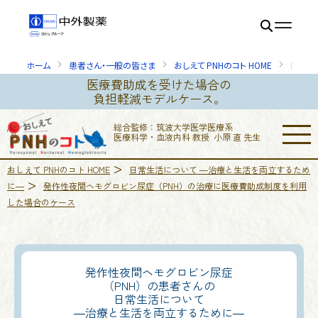
ホーム
患者さん・一般の皆さま
おしえて PNHのコト HOME
日常生
医療費助成を受けた場合の
負担軽減モデルケース。
総合監修：
筑波大学医学医療系
医療科学・血液内科
教授 小原 直 先生
>
おしえて PNHのコト HOME
日常生活について ―治療と生活を両立するため
>
に―
発作性夜間ヘモグロビン尿症（PNH）の治療に医療費助成制度を利用
した場合のケース
発作性夜間ヘモグロビン尿症
（PNH）の患者さんの
日常生活について
―治療と生活を両立するために―