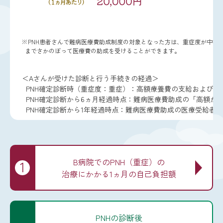
※PNH患者さんで難病医療費助成制度の対象となった方は、重症度が中等
までさかのぼって医療費の助成を受けることができます。
＜Aさんが受けた診断と行う手続きの経過＞
PNH確定診断時（重症度：重症）：高額療養費の支給および難
PNH確定診断から6ヵ月経過時点：難病医療費助成の「高額か
PNH確定診断から1年経過時点：難病医療費助成の医療受給者
B病院でのPNH（重症）の
1
治
療にかかる1ヵ月
の自己負担額
PNHの診断後