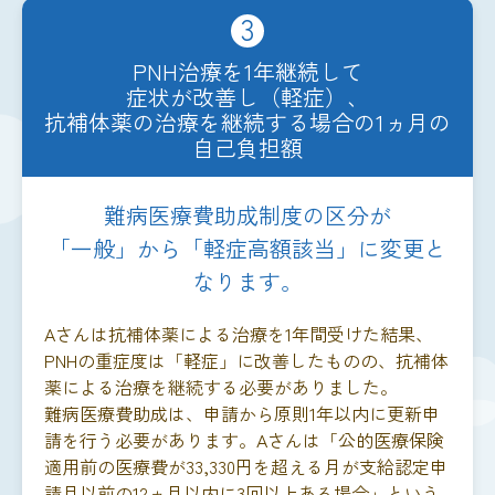
3
PNH治療を1年継続して
症状が改善し（軽症）、
抗補体薬の治療を継続する場合の1ヵ月の
自己負担額
難病医療費助成制度の区分が
「一般」から「軽症高額該当」に変更と
なります。
Aさんは抗補体薬による治療を1年間受けた結果、
PNHの重症度は「軽症」に改善したものの、抗補体
薬による治療を継続する必要がありました。
難病医療費助成は、申請から原則1年以内に更新申
請を行う必要があります。Aさんは「公的医療保険
適用前の医療費が33,330円を超える月が支給認定申
請月以前の12ヵ月以内に3回以上ある場合」という