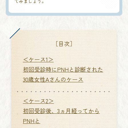
てみましょう。
［目次］
＜ケース1＞
初回受診時にPNHと診断された
30歳女性Aさんのケース
＜ケース2＞
初回受診後、3ヵ月経ってから
PNHと