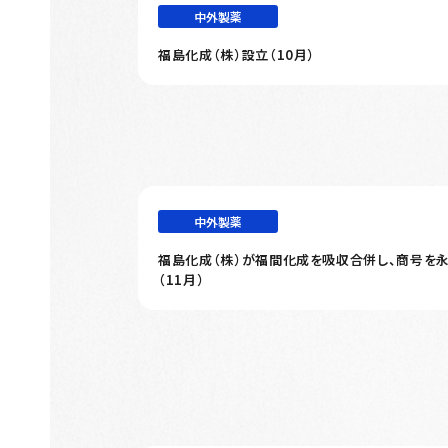
中外製薬
福島化成（株）設立（10月）
中外製薬
福島化成（株）が福間化成を吸収合併し、商号を永
（11月）