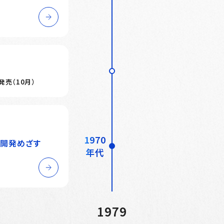
売（10月）
1970
薬開発めざす
年代
1979