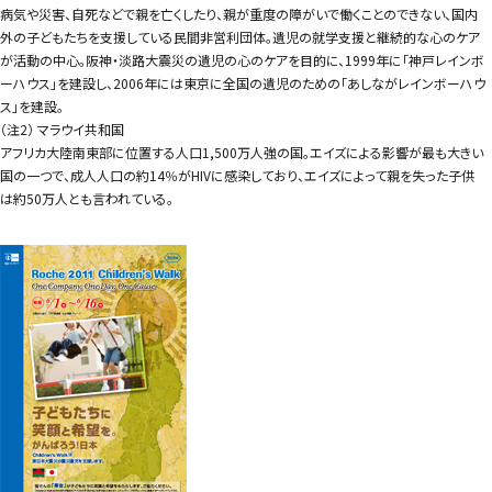
病気や災害、自死などで親を亡くしたり、親が重度の障がいで働くことのできない、国内
外の子どもたちを支援している民間非営利団体。遺児の就学支援と継続的な心のケア
が活動の中心。阪神・淡路大震災の遺児の心のケアを目的に、1999年に「神戸レインボ
ーハウス」を建設し、2006年には東京に全国の遺児のための「あしながレインボーハウ
ス」を建設。
（注2） マラウイ共和国
アフリカ大陸南東部に位置する人口1,500万人強の国。エイズによる影響が最も大きい
国の一つで、成人人口の約14％がHIVに感染しており、エイズによって親を失った子供
は約50万人とも言われている。