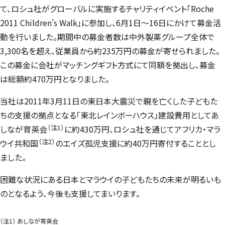
て、ロシュ社がグローバルに実施するチャリティイベント「Roche
2011 Children's Walk」に参加し、6月1日～16日にかけて募金活
動を行いました。期間中の募金者数は中外製薬グループ全体で
3,300名を超え、従業員から約235万円の募金が寄せられました。
この募金に会社がマッチングギフト方式にて同額を拠出し、募金
は総額約470万円となりました。
当社は2011年3月11日の東日本大震災で親を亡くした子どもた
ちの支援の拠点となる「東北レインボーハウス」建設費用としてあ
（注1）
しなが育英会
に約430万円、ロシュ社を通じてアフリカ・マラ
（注2）
ウイ共和国
のエイズ孤児支援に約40万円寄付することとし
ました。
困難な状況にある日本とマラウイの子どもたちの未来が明るいも
のとなるよう、今後も支援してまいります。
（注1） あしなが育英会