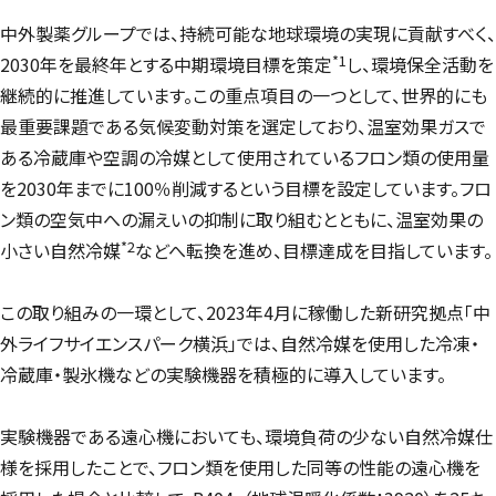
中外製薬グループでは、持続可能な地球環境の実現に貢献すべく、
*1
2030年を最終年とする中期環境目標を策定
し、環境保全活動を
継続的に推進しています。この重点項目の一つとして、世界的にも
最重要課題である気候変動対策を選定しており、温室効果ガスで
ある冷蔵庫や空調の冷媒として使用されているフロン類の使用量
を2030年までに100％削減するという目標を設定しています。フロ
ン類の空気中への漏えいの抑制に取り組むとともに、温室効果の
*2
小さい自然冷媒
などへ転換を進め、目標達成を目指しています。
この取り組みの一環として、2023年4月に稼働した新研究拠点「中
外ライフサイエンスパーク横浜」では、自然冷媒を使用した冷凍・
冷蔵庫・製氷機などの実験機器を積極的に導入しています。
実験機器である遠心機においても、環境負荷の少ない自然冷媒仕
様を採用したことで、フロン類を使用した同等の性能の遠心機を