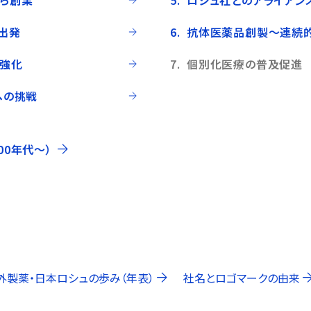
ら創業
ロシュ社とのアライアン
出発
抗体医薬品創製～連続
強化
個別化医療の普及促進
ヘの挑戦
00年代〜）
外製薬・日本ロシュの歩み（年表）
社名とロゴマークの由来