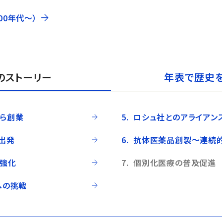
00年代〜）
のストーリー
年表で歴史
ら創業
ロシュ社とのアライアン
出発
抗体医薬品創製～連続
強化
個別化医療の普及促進
ヘの挑戦