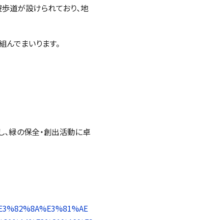
遊歩道が設けられており、地
組んでまいります。
し、緑の保全・創出活動に卓
%E3%82%8A%E3%81%AE