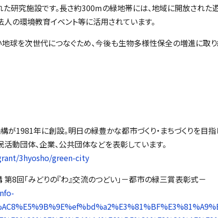
た研究施設です。長さ約300mの緑地帯には、地域に開放された
法人の環境教育イベント等に活用されています。
い地球を次世代につなぐため、今後も生物多様性保全の増進に取り
が1981年に創設。明日の緑豊かな都市づくり・まちづくりを目指
民活動団体、企業、公共団体などを表彰しています。
grant/3hyosho/green-city
 第8回「みどりの『わ』交流のつどい」－都市の緑三賞表彰式－
nfo-
AC%AC8%E5%9B%9E%ef%bd%a2%E3%81%BF%E3%81%A9