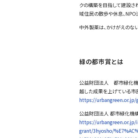
クの構築を目指して建設され
域住民の散歩や休息、NPO
中外製薬は、かけがえのな
緑の都市賞とは
公益財団法人 都市緑化機構
越した成果を上げている市
https://urbangreen.or.jp/
公益財団法人 都市緑化機構
https://urbangreen.or.jp/i
grant/3hyosho/%E7%