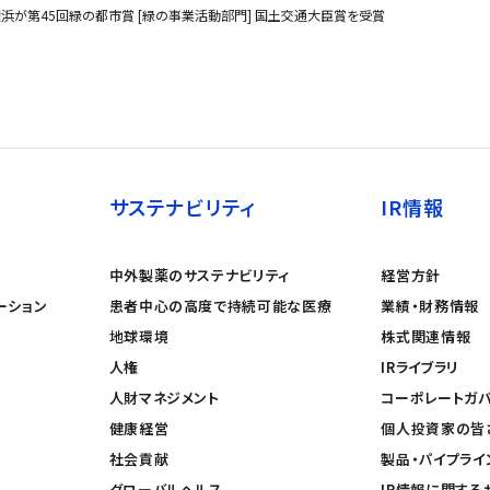
浜が第45回緑の都市賞 [緑の事業活動部門] 国土交通大臣賞を受賞
サステナビリティ
IR情報
中外製薬のサステナビリティ
経営方針
ーション
患者中心の高度で持続可能な医療
業績・財務情報
地球環境
株式関連情報
人権
IRライブラリ
人財マネジメント
コーポレートガ
健康経営
個人投資家の皆
社会貢献
製品・パイプライ
グローバルヘルス
IR情報に関する