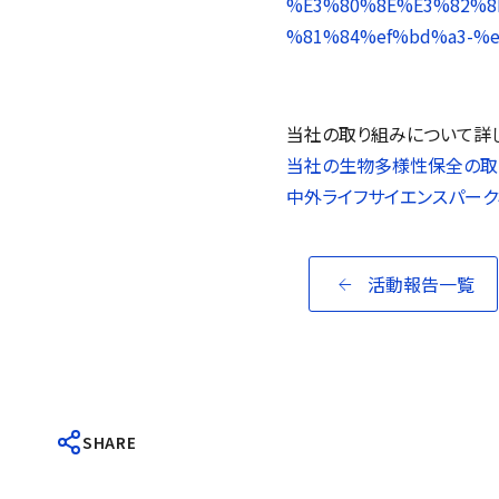
%E3%80%8E%E3%82%8
%81%84%ef%bd%a3-%
当社の取り組みについて詳し
当社の生物多様性保全の取
中外ライフサイエンスパー
活動報告一覧
SHARE