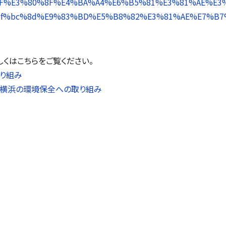
F%E3%80%8F%E4%BA%A4%E6%B5%81%E3%81%AE%E3
ef%bc%8d%E9%83%BD%E5%B8%82%E3%81%AE%E7%B7
くはこちらをご覧ください。
り組み
ク横浜の環境保全への取り組み