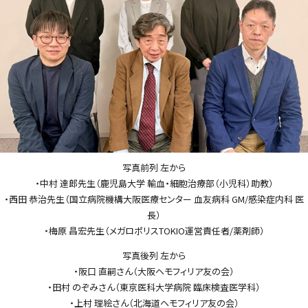
写真前列 左から
・中村 達郎先生（鹿児島大学 輸血・細胞治療部（小児科）助教）
・西田 恭治先生（国立病院機構大阪医療センター 血友病科 GM/感染症内科 医
長）
・梅原 昌宏先生（メガロポリスTOKIO運営責任者/薬剤師）
写真後列 左から
・阪口 直嗣さん（大阪ヘモフィリア友の会）
・田村 のぞみさん（東京医科大学病院 臨床検査医学科）
・上村 理絵さん（北海道ヘモフィリア友の会）