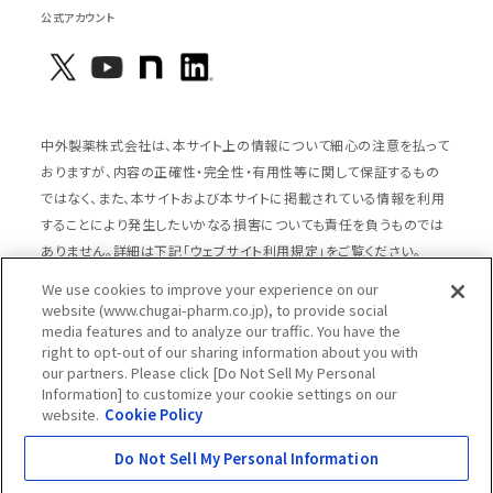
公式アカウント
中外製薬株式会社は、本サイト上の情報について細心の注意を払って
おりますが、内容の正確性・完全性・有用性等に関して保証するもの
ではなく、また、本サイトおよび本サイトに掲載されている情報を利用
することにより発生したいかなる損害についても責任を負うものでは
ありません。詳細は下記「ウェブサイト利用規定」をご覧ください。
We use cookies to improve your experience on our
website (www.chugai-pharm.co.jp), to provide social
media features and to analyze our traffic. You have the
サイトマップ
ウェブサイト利用規定
right to opt-out of our sharing information about you with
個人情報の取扱いのご案内
ソーシャルメディアポリシー
our partners. Please click [Do Not Sell My Personal
Information] to customize your cookie settings on our
推奨閲覧環境
ウェブアクセシビリティ対応
website.
Cookie Policy
Cookieポリシー
中外製薬グループプライバシー宣言
Do Not Sell My Personal Information
Copyright © Chugai Pharmaceutical Co., Ltd.
All rights reserved.