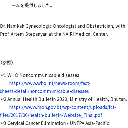
ームを提供しました。
Dr. Namkah Gynecologic Oncologist and Obstetrician, with
Prof. Artem Stepanyan at the NAIRI Medical Center.
（参照）
＊1 WHO Noncommunicable diseases
https://www.who.int/news-room/fact-
sheets/detail/noncommunicable-diseases
＊2 Annual Health Bulletin 2020, Ministry of Health, Bhutan.
https://www.moh.gov.bt/wp-content/uploads/ict-
files/2017/06/health-bulletin-Website_Final.pdf
＊3 Cervical Cancer Elimination - UNFPA Asia-Pacific