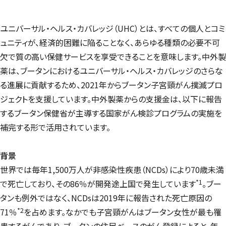
ユニバーサル・ヘルス・カバレッジ（UHC）とは、すべての個人とコミ
ュニティが、経済的困難に陥ることなく、あらゆる種類の必要不可
欠で質の高い保健サービスを享受できることを意味します。中外製
薬は、ブータンにおけるユニバーサル・ヘルス・カバレッジのさらな
る進展に貢献するため、2021年からブータン子宮頸がん撲滅プロ
ジェクトを支援しています。中外製薬からの支援金は、以下に報告
するブータン保健省が主導する国家がん検診プログラムの実施を
補完する形で活用されています。
背景
世界では毎年1,500万人が非感染性疾患（NCDs）により70歳未満
*1
で死亡しており、その86％が開発途上国で発生しています
。ブー
タンも例外ではなく、NCDsは2019年に報告された死亡原因の
*2
71％
を占めます。なかでも子宮頸がんはブータン女性が最も罹
患するがんであり、ブータンの住民ベースのがん登録によると、年