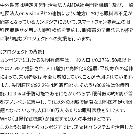
*1
中外製薬は特定非営利活動法人AMDA社会開発機構
及び、一般
*2
社団法人en Vision
との連携により、地方における眼科医不足が
問題となっているカンボジアにおいて、スマートフォン装着型の眼
科医療機器を用いた眼科検診を実施し、眼疾患の早期発見と啓発
に取り組むプロジェクトへの支援を行います。
【プロジェクトの背景】
カンボジアにおける失明有病率は、一般人口で0.37％、50歳以上
では2.5％と推計され、人口増加と高齢化の進展、平均寿命の延伸
によって、失明者数は今後も増加していくことが予測されています。
また、失明原因の92.2％は回避可能で、そのうち80.9％は治療可
能、11.3％は予防可能であるにもかかわらず、眼科医の約6割が首
都プノンペンに集中し、それ以外の地域で顕著な眼科医不足が問
題となっています。人口100万人あたりの眼科医数も5.12人で、
WHO（世界保健機関）が推奨する10人の半分ほどです。
このような背景からカンボジアでは、遠隔検診システムを活用した