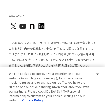
公式アカウント
中外製薬株式会社は、本サイト上の情報について細心の注意を払って
おりますが、内容の正確性・完全性・有用性等に関して保証するもの
ではなく、また、本サイトおよび本サイトに掲載されている情報を利用
することにより発生したいかなる損害についても責任を負うものでは
ありません。詳細は下記「ウェブサイト利用規定」をご覧ください。
We use cookies to improve your experience on our
website (www.chugai-pharm.co.jp), to provide social
media features and to analyze our traffic. You have the
サイトマップ
ウェブサイト利用規定
right to opt-out of our sharing information about you with
個人情報の取扱いのご案内
ソーシャルメディアポリシー
our partners. Please click [Do Not Sell My Personal
Information] to customize your cookie settings on our
推奨閲覧環境
ウェブアクセシビリティ対応
website.
Cookie Policy
Cookieポリシー
中外製薬グループプライバシー宣言