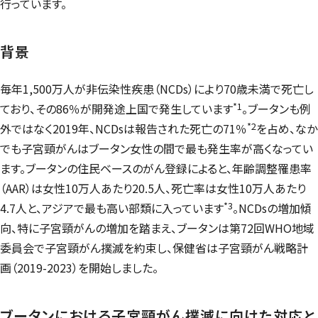
行っています。
背景
毎年1,500万人が非伝染性疾患（NCDs）により70歳未満で死亡し
*1
ており、その86％が開発途上国で発生しています
。ブータンも例
*2
外ではなく2019年、NCDsは報告された死亡の71％
を占め、なか
でも子宮頸がんはブータン女性の間で最も発生率が高くなってい
ます。ブータンの住民ベースのがん登録によると、年齢調整罹患率
（AAR）は女性10万人あたり20.5人、死亡率は女性10万人あたり
*3
4.7人と、アジアで最も高い部類に入っています
。NCDsの増加傾
向、特に子宮頸がんの増加を踏まえ、ブータンは第72回WHO地域
委員会で子宮頸がん撲滅を約束し、保健省は子宮頸がん戦略計
画（2019-2023）を開始しました。
ブータンにおける子宮頸がん撲滅に向けた対応と