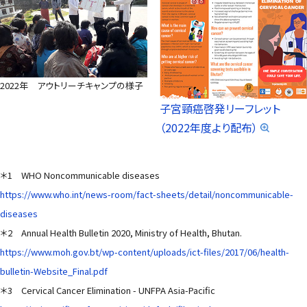
2022年 アウトリーチキャンプの様子
子宮頸癌啓発リーフレット
（2022年度より配布）
＊1 WHO Noncommunicable diseases
https://www.who.int/news-room/fact-sheets/detail/noncommunicable-
diseases
＊2 Annual Health Bulletin 2020, Ministry of Health, Bhutan.
https://www.moh.gov.bt/wp-content/uploads/ict-files/2017/06/health-
bulletin-Website_Final.pdf
＊3 Cervical Cancer Elimination - UNFPA Asia-Pacific