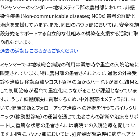
りミャンマーのマンダレー地域メティラ郡の農村部において、非感
染性疾患（Non-communicable diseases; NCDs）患者の診断と
治療を支援しています。また、同国のパウッ郡においては、安全な施
設分娩をサポートする自立的な仕組みの構築を支援する活動に取
り組んでいます。
過去の活動はこちらからご覧ください
ミャンマーでは地域総合病院の利用は緊急時や重症の入院治療に
限定されています。特に農村部の患者さんにとって、通常の外来受
診や治療は移動距離やコスト負担の面からハードルが高く、結果と
して初期治療が遅れて重症化につながることが課題となっていま
す。こうした課題解決に貢献するため、中外製薬はメティラ郡にお
いて、健康診断とフォローアップ治療への連携を行うモバイルクリ
ニック（移動型診療）の運営を通じて患者さんの診断や治療をサポ
ートし、重篤な状態の患者さんには病院での入院治療を促してい
ます。同時に、パウッ郡においては、妊産婦が緊急時に病院へアク