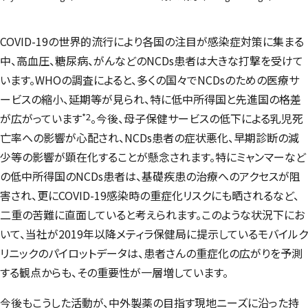
COVID-19の世界的流行により各国の注目が感染症対策に集まる
中、高血圧、糖尿病、がんなどのNCDs患者は大きな打撃を受けて
います。WHOの調査によると、多くの国々でNCDsのための医療サ
ービスの縮小、延期等が見られ、特に低中所得国と先進国の格差
*2
が広がっています
。今後、母子保健サービスの低下による乳児死
亡率への影響が心配され、NCDs患者の症状悪化、早期診断の減
少等の影響が顕在化することが懸念されます。特にミャンマーなど
の低中所得国のNCDs患者は、基礎疾患の治療へのアクセスが阻
害され、更にCOVID-19感染時の重症化リスクにも晒されるなど、
二重の苦難に直面していると考えられます。このような状況下にお
いて、当社が2019年以降メティラ保健局に提示しているモバイルク
リニックのパイロットデータは、患者さんの重症化の広がりを予測
する観点からも、その重要性が一層増しています。
今後もこうした活動が、中外製薬の目指す現地ニーズに沿った持