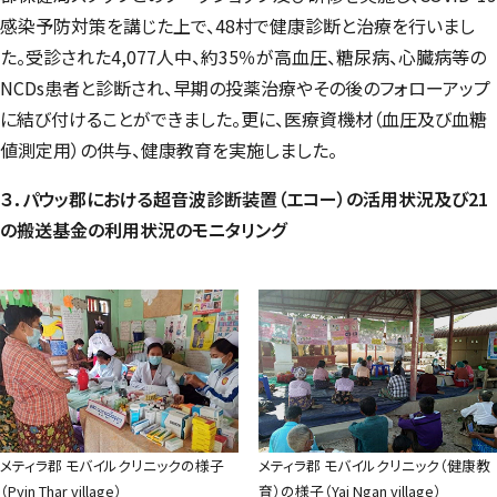
感染予防対策を講じた上で、48村で健康診断と治療を行いまし
た。受診された4,077人中、約35％が高血圧、糖尿病、心臓病等の
NCDs患者と診断され、早期の投薬治療やその後のフォローアップ
に結び付けることができました。更に、医療資機材（血圧及び血糖
値測定用）の供与、健康教育を実施しました。
３．パウッ郡における超音波診断装置（エコー）の活用状況及び21
の搬送基金の利用状況のモニタリング
メティラ郡 モバイルクリニックの様子
メティラ郡 モバイルクリニック（健康教
（Pyin Thar village）
育）の様子（Yai Ngan village）